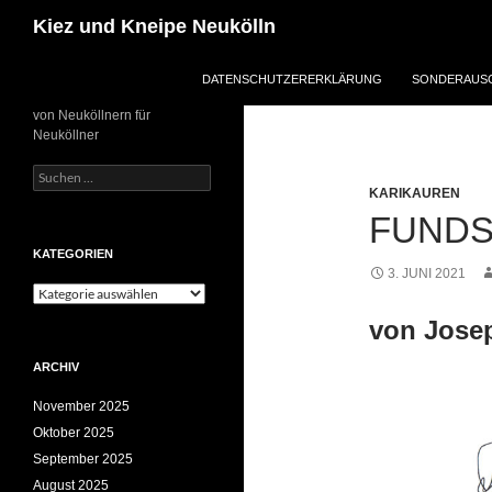
Zum
Suchen
Kiez und Kneipe Neukölln
Inhalt
springen
DATENSCHUTZERERKLÄRUNG
SONDERAUSG
von Neuköllnern für
Neuköllner
Suchen
nach:
KARIKAUREN
FUND
KATEGORIEN
3. JUNI 2021
Kategorien
von Jose
ARCHIV
November 2025
Oktober 2025
September 2025
August 2025