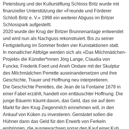
Petersburg und der Kulturstiftung Schloss Britz wurde mit
finanzieller Unterstützung der »Freunde und Förderer
Schloß Britz e. V.« 1998 ein weiterer Abguss im Britzer
Schlosspark aufgestellt.
2020 wurde der Krug der Britzer Brunnenanlage entwendet
und wird nun als Nachguss rekonstruiert. Bis zu seiner
Fertigstellung im Sommer finden vier Kunstaktionen statt.
In monatlicher Abfolge werden sich als »Das Milchmädchen-
Projekt« die Künstler*innen Jörg Lange, Claudia von
Funcke, Frederik Foert und Aneh Ondare mit der Skulptur
des Milchmädchen Perrette auseinandersetzen und ihre
Geschichte, Trauer und Hoffnung neu interpretieren.
Die Geschichte Perrettes, die Jean de la Fontaine 1678 in
einer Fabel erzählt, handelt von enttäuschter Hoffnung. Die
junge Bäuerin träumt davon, das Geld, das sie auf dem
Markt für den Krug Ziegenmilch einnehmen will, in den
Ankauf von Küken zu investieren. Gemästet sollen die
Hühner dann das Geld für den Erwerb von Ferkeln
einbringen, die ausgewachsen sogar den Kauf einer Kuh