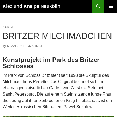
Zum
Suchen
Kiez und Kneipe Neukölln
Inhalt
PRIMÄR
springen
MENÜ
KUNST
BRITZER MILCHMÄDCHEN
6. MAI 2021
ADMIN
Kunstprojekt im Park des Britzer
Schlosses
Im Park von Schloss Britz steht seit 1998 die Skulptur des
Milchmädchens Perrette. Das Original befindet sich im
ehemaligen kaiserlichen Garten von Zarskoje Selo bei
Sankt Petersburg. Die auf einem Stein sitzende junge Frau,
die traurig auf ihren zerbrochenen Krug hinabschaut, ist ein
Werk des russischen Bildhauers Pawel Sokolow.