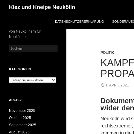
Zum
Suchen
Kiez und Kneipe Neukölln
Inhalt
springen
DATENSCHUTZERERKLÄRUNG
SONDERAUSG
von Neuköllnern für
Neuköllner
Suchen
nach:
POLITIK
KAMPF
KATEGORIEN
PROP
Kategorien
1. APRIL 2021
Dokument
ARCHIV
wider den
November 2025
Oktober 2025
Neukölln wird 
September 2025
rechtsextremer,
August 2025
kommen in die B