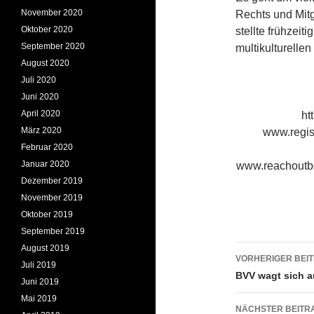
November 2020
Rechts und Mit
Oktober 2020
stellte frühzeit
September 2020
multikulturelle
August 2020
Juli 2020
Juni 2020
April 2020
ht
März 2020
www.regist
Februar 2020
Januar 2020
www.reachoutber
Dezember 2019
November 2019
Oktober 2019
September 2019
Beitrags
August 2019
VORHERIGER BEI
Juli 2019
BVV wagt sich a
Juni 2019
Mai 2019
NÄCHSTER BEITR