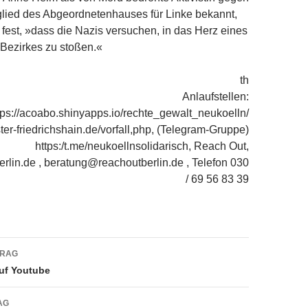
glied des Abgeordnetenhauses für Linke bekannt,
ig fest, »dass die Nazis versuchen, in das Herz eines
n Bezirkes zu stoßen.«
th
Anlaufstellen:
tps://acoabo.shinyapps.io/rechte_gewalt_neukoelln/
er-friedrichshain.de/vorfall,php, (Telegram-Gruppe)
https:/t.me/neukoellnsolidarisch, Reach Out,
lin.de , beratung@reachoutberlin.de , Telefon 030
/ 69 56 83 39
navigation
TRAG
uf Youtube
AG