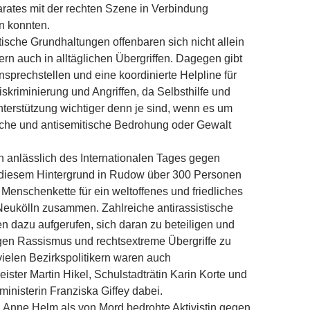
rates mit der rechten Szene in Verbindung
n konnten.
ische Grundhaltungen offenbaren sich nicht allein
ern auch in alltäglichen Übergriffen. Dagegen gibt
Ansprechstellen und eine koordinierte Help­line für
iskriminierung und Angriffen, da Selbsthilfe und
terstützung wichtiger denn je sind, wenn es um
ische und antisemitische Bedrohung oder Gewalt
 anlässlich des Internationalen Tages gegen
diesem Hintergrund in Rudow über 300 Personen
 Menschenkette für ein weltoffenes und friedliches
Neukölln zusammen. Zahlreiche antirassistische
n dazu aufgerufen, sich daran zu beteiligen und
gen Rassismus und rechtsextreme Übergriffe zu
ielen Bezirkspolitikern waren auch
ister Martin Hikel, Schulstadträtin Karin Korte und
inisterin Franziska Giffey dabei.
. Anne Helm als von Mord bedrohte Aktivistin gegen