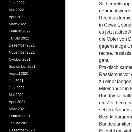
Juni 2022
Sicherheitsappa
Mai 2022
gebracht werde
April 2022
Rechtsextremist
März 2022
in Gewalt, sond
Februar 2022
es jetzt aktive 
Januar 2022
die Opfer von D
Dezember 2021
gegenseitige Un
November 2021
rechte, rassist
Oktober 2021
geht.
September 2021
Praktisch kamen
August 2021
Rassismus vor 
Juli 2021
zu einer langen
Juni 2021
Miteinander in 
Mai 2021
Bündnisse hatte
April 2021
ein Zeichen ge
März 2021
setzen. Neben v
Februar 2021
Bezirksbürgerme
Januar 2021
Bundesfamilienm
Dezember 2020
Es geht um viel