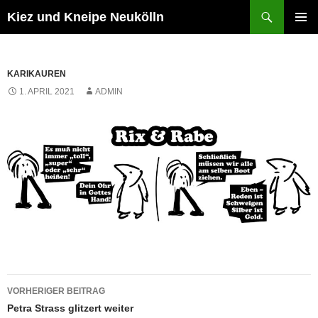
Zum
Suchen
Kiez und Kneipe Neukölln
Inhalt
PRIMÄR
springen
MENÜ
KARIKAUREN
1. APRIL 2021
ADMIN
Beitragsnavigation
VORHERIGER BEITRAG
Petra Strass glitzert weiter