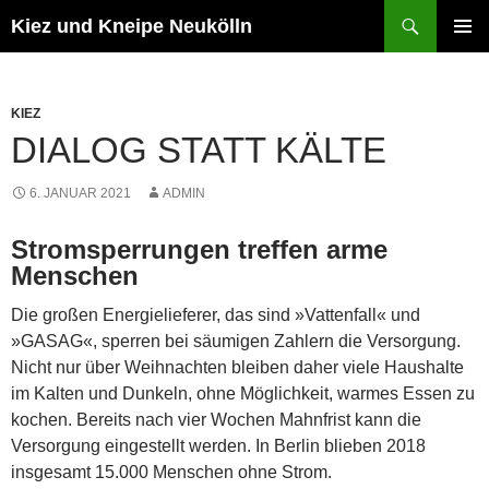
Zum
Suchen
Kiez und Kneipe Neukölln
Inhalt
PRIMÄR
springen
MENÜ
KIEZ
DIALOG STATT KÄLTE
6. JANUAR 2021
ADMIN
Stromsperrungen treffen arme
Menschen
Die großen Energielieferer, das sind »Vattenfall« und
»GASAG«, sperren bei säumigen Zahlern die Versorgung.
Nicht nur über Weihnachten bleiben daher viele Haushalte
im Kalten und Dunkeln, ohne Möglichkeit, warmes Essen zu
kochen. Bereits nach vier Wochen Mahnfrist kann die
Versorgung eingestellt werden. In Berlin blieben 2018
insgesamt 15.000 Menschen ohne Strom.