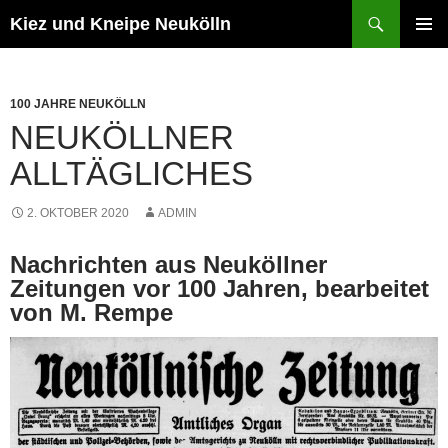
Zum
Suchen
Kiez und Kneipe Neukölln
Inhalt
PRIMÄR
springen
MENÜ
100 JAHRE NEUKÖLLN
NEUKÖLLNER
ALLTÄGLICHES
2. OKTOBER 2020
ADMIN
Nachrichten aus Neuköllner
Zeitungen vor 100 Jahren, bearbeitet
von M. Rempe