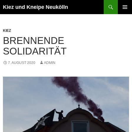
Zum
Suchen
Kiez und Kneipe Neukölln
Inhalt
PRIMÄR
springen
MENÜ
KIEZ
BRENNENDE
SOLIDARITÄT
7. AUGUST 2020
ADMIN