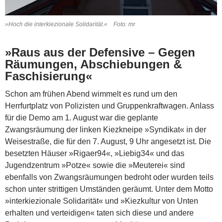
»Hoch die interkiezionale Solidarität.« Foto: mr
»Raus aus der Defensive – Gegen
Räumungen, Abschiebungen &
Faschisierung«
Schon am frühen Abend wimmelt es rund um den
Herrfurtplatz von Polizisten und Gruppenkraftwagen. Anlass
für die Demo am 1. August war die geplante
Zwangsräumung der linken Kiez­kneipe »Syndikat« in der
Weisestraße, die für den 7. August, 9 Uhr angesetzt ist. Die
besetzten Häuser »Rigaer94«, »Liebig34« und das
Jugendzentrum »Potze« sowie die »Meuterei« sind
ebenfalls von Zwangsräumungen bedroht oder wurden teils
schon unter strittigen Umständen geräumt. Unter dem Motto
»interkiezionale Solidarität« und »Kiezkultur von Unten
erhalten und verteidigen« taten sich diese und andere