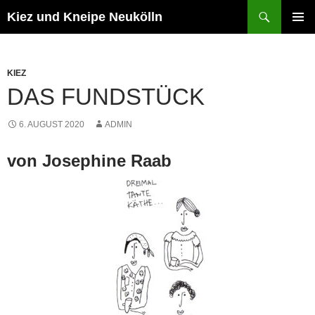
Zum
Suchen
Kiez und Kneipe Neukölln
Inhalt
PRIMÄR
springen
MENÜ
KIEZ
DAS FUNDSTÜCK
6. AUGUST 2020
ADMIN
von Josephine Raab