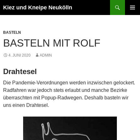
Zum
Suchen
Kiez und Kneipe Neukölln
Inhalt
PRIMÄR
springen
MENÜ
BASTELN
BASTELN MIT ROLF
4. JUNI 2020
ADMIN
Drahtesel
Die Pandemie-Verordnungen werden inzwischen gelockert.
Radfahren war jedoch stets erlaubt und manche Bezirke
überraschten mit Popup-Radwegen. Deshalb basteln wir
uns einen Drahtesel.