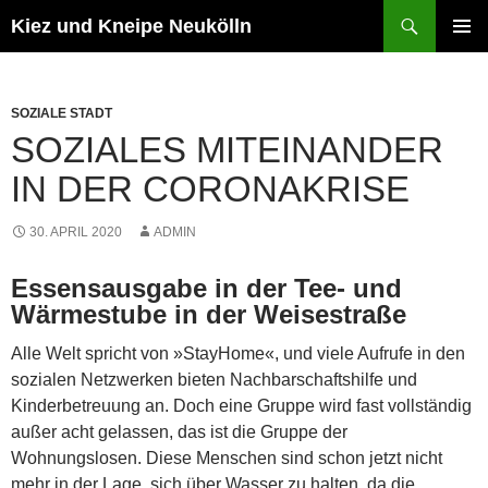
Zum
Suchen
Kiez und Kneipe Neukölln
Inhalt
PRIMÄR
springen
MENÜ
SOZIALE STADT
SOZIALES MITEINANDER
IN DER CORONAKRISE
30. APRIL 2020
ADMIN
Essensausgabe in der Tee- und
Wärmestube in der Weisestraße
Alle Welt spricht von »StayHome«, und viele Aufrufe in den
sozialen Netzwerken bieten Nachbarschaftshilfe und
Kinderbetreuung an. Doch eine Gruppe wird fast vollständig
außer acht gelassen, das ist die Gruppe der
Wohnungslosen. Diese Menschen sind schon jetzt nicht
mehr in der Lage, sich über Wasser zu halten, da die