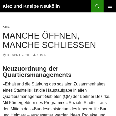
Zum
Suchen
Kiez und Kneipe Neukölln
Inhalt
PRIMÄR
springen
MENÜ
KIEZ
MANCHE ÖFFNEN,
MANCHE SCHLIESSEN
30. APRIL 2020
ADMIN
Neuzuordnung der
Quartiersmanagements
»Erhalt und die Stärkung des sozialen Zusammenhaltes
eines Stadtteils« ist die Hauptaufgabe in allen
Quartiersmanagement-Gebieten (QM) der Berliner Bezirke.
Mit Fördergeldern des Programms »Soziale Stadt« – aus
den Mitteln des »Bundesministerium des Inneren, für Bau
und Heimat« – ausgestattet, werden Ideen, Projekte und