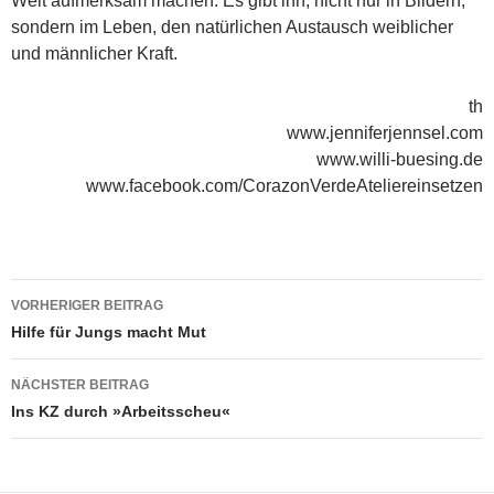
Welt aufmerksam machen. Es gibt ihn, nicht nur in Bildern,
sondern im Leben, den natürlichen Austausch weiblicher
und männlicher Kraft.
th
www.jenniferjennsel.com
www.willi-buesing.de
www.facebook.com/CorazonVerdeAteliereinsetzen
Beitragsnavigation
VORHERIGER BEITRAG
Hilfe für Jungs macht Mut
NÄCHSTER BEITRAG
Ins KZ durch »Arbeitsscheu«