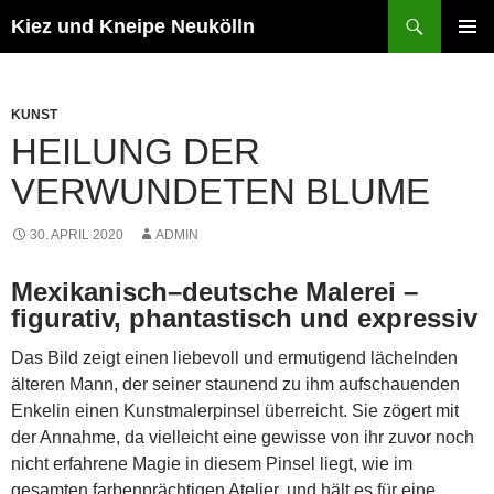
Zum
Suchen
Kiez und Kneipe Neukölln
Inhalt
PRIMÄR
springen
MENÜ
KUNST
HEILUNG DER
VERWUNDETEN BLUME
30. APRIL 2020
ADMIN
Mexikanisch–deutsche Malerei –
figurativ, phantastisch und expressiv
Das Bild zeigt einen liebevoll und ermutigend lächelnden
älteren Mann, der seiner staunend zu ihm aufschauenden
Enkelin einen Kunstmalerpinsel überreicht. Sie zögert mit
der Annahme, da vielleicht eine gewisse von ihr zuvor noch
nicht erfahrene Magie in diesem Pinsel liegt, wie im
gesamten farbenprächtigen Atelier, und hält es für eine