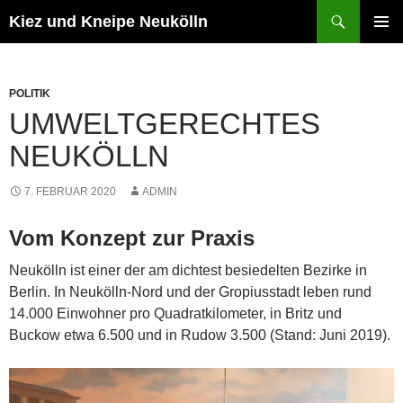
Zum
Suchen
Kiez und Kneipe Neukölln
Inhalt
PRIMÄR
springen
MENÜ
POLITIK
UMWELTGERECHTES
NEUKÖLLN
7. FEBRUAR 2020
ADMIN
Vom Konzept zur Praxis
Neukölln ist einer der am dichtest besiedelten Bezirke in
Berlin. In Neukölln-Nord und der Gropiusstadt leben rund
14.000 Einwohner pro Quadratkilometer, in Britz und
Buckow etwa 6.500 und in Rudow 3.500 (Stand: Juni 2019).