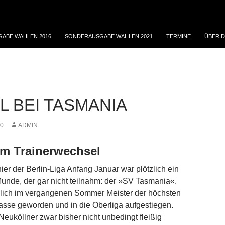
ABE WAHLEN 2016
SONDERAUSGABE WAHLEN 2021
TERMINE
ÜBER D
L BEI TASMANIA
20
ADMIN
m Trainerwechsel
ier der Berlin-Liga Anfang Januar war plötzlich ein
 Munde, der gar nicht teilnahm: der »SV Tasmania«.
ßlich im vergangenen Sommer Meister der höchsten
lasse geworden und in die Oberliga aufgestiegen.
Neuköllner zwar bisher nicht unbedingt fleißig