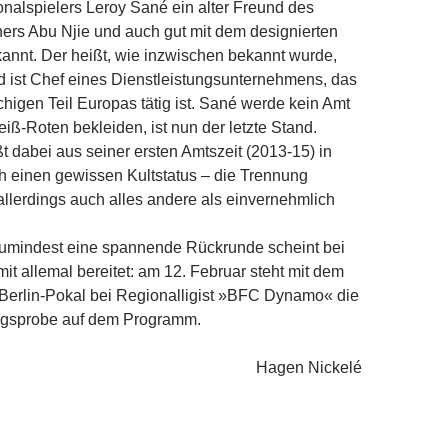
nalspielers Leroy Sané ein alter Freund des
ers Abu Njie und auch gut mit dem designierten
annt. Der heißt, wie inzwischen bekannt wurde,
 ist Chef eines Dienstleistungsunternehmens, das
higen Teil Europas tätig ist. Sané werde kein Amt
iß-Roten bekleiden, ist nun der letzte Stand.
t dabei aus seiner ersten Amtszeit (2013-15) in
h einen gewissen Kultstatus – die Trennung
 allerdings auch alles andere als einvernehmlich
zumindest eine spannende Rückrunde scheint bei
t allemal bereitet: am 12. Februar steht mit dem
m Berlin-Pokal bei Regionalligist »BFC Dynamo« die
ngsprobe auf dem Programm.
Hagen Nickelé