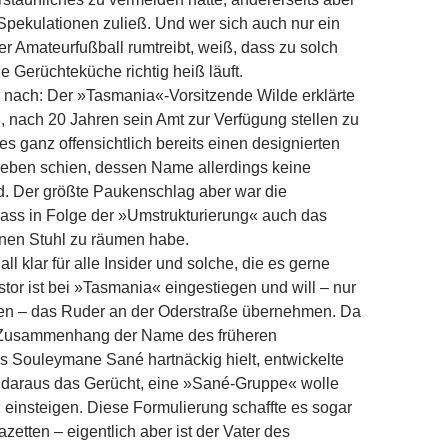
pekulationen zuließ. Und wer sich auch nur ein
er Amateurfußball rumtreibt, weiß, dass zu solch
e Gerüchteküche richtig heiß läuft.
 nach: Der »Tasmania«-Vorsitzende Wilde erklärte
ng, nach 20 Jahren sein Amt zur Verfügung stellen zu
es ganz offensichtlich bereits einen designierten
geben schien, dessen Name allerdings keine
. Der größte Paukenschlag aber war die
ass in Folge der »Umstrukturierung« auch das
inen Stuhl zu räumen habe.
ll klar für alle Insider und solche, die es gerne
stor ist bei »Tasmania« eingestiegen und will – nur
ten – das Ruder an der Oderstraße übernehmen. Da
 Zusammenhang der Name des früheren
s Souleymane Sané hartnäckig hielt, entwickelte
daraus das Gerücht, eine »Sané-Gruppe« wolle
einsteigen. Diese Formulierung schaffte es sogar
azetten – eigentlich aber ist der Vater des