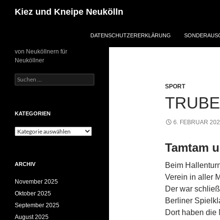
Zum
Suchen
Kiez und Kneipe Neukölln
Inhalt
springen
DATENSCHUTZERERKLÄRUNG
SONDERAUSG
von Neuköllnern für
Neuköllner
Suchen
nach:
SPORT
TRUBE
KATEGORIEN
6. FEBRUAR 20
Kategorien
Tamtam u
ARCHIV
Beim Hallenturn
Verein in aller
November 2025
Der war schlie
Oktober 2025
Berliner Spielk
September 2025
Dort haben die 
August 2025