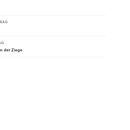
navigation
TRAG
AG
n der Ziege