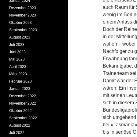
Januar 2024
auch Raum für S
Dezember 2023
wenig im Berlin
November 2023
einem Anlass di
Oktober 2023
Doch der Reihe
September 2023
in der Mitteilu
August 2023
wollen – wobei 
Juli 2023
Nachfolger zu 
Juni 2023
Erwähnung fand
Mai 2023
Bekanntgabe, d
April 2023
Trainerteam se
März 2023
Damit war der Fa
Februar 2023
wären: Ein Inve
Januar 2023
mit seinen Leu
Dezember 2022
sich in diesem
November 2022
Bundesligaprofi
Oktober 2022
sich umgehend 
September 2022
bei »Tasmania« 
August 2022
bis in seriöse G
Juli 2022