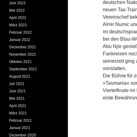
deutschen Natio
Juni 2022
neuen Tas-Train
Mai 2022
Vereinschef bek
April 2022
Almir Numic und
März 2022
im deutschsprac
Februar 2022
bei den Blau-We
Januar 2022
Abu Njie genieß
Dezember 2021
Fankreisen noc
November 2021
seinerzeit ging
Oktober 2021
vonstatten.
September 2021
Die Bühne für 
August 2021
»Tasmania« somi
Juli 2021
Viertelfinale i
Juni 2021
erste Bewähru
Mai 2021
April 2021
März 2021
Februar 2021
Januar 2021
Dezember 2020