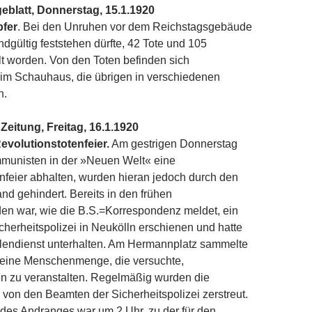
eblatt, Donnerstag, 15.1.1920
pfer
. Bei den Unruhen vor dem Reichstagsgebäude
endgültig feststehen dürfte, 42 Tote und 105
lt worden. Von den Toten befinden sich
im Schauhaus, die übrigen in verschiedenen
n.
Zeitung, Freitag, 16.1.1920
Revolutionstotenfeier.
Am gestrigen Donnerstag
mmunisten in der »Neuen Welt« eine
nfeier abhalten, wurden hieran jedoch durch den
d gehindert. Bereits in den frühen
en war, wie die B.S.=Korrespondenz meldet, ein
cherheitspolizei in Neukölln erschienen und hatte
llendienst unterhalten. Am Hermannplatz sammelte
t eine Menschenmenge, die versuchte,
n zu veranstalten. Regelmäßig wurden die
on den Beamten der Sicherheitspolizei zerstreut.
des Andranges war um 2 Uhr, zu der für den