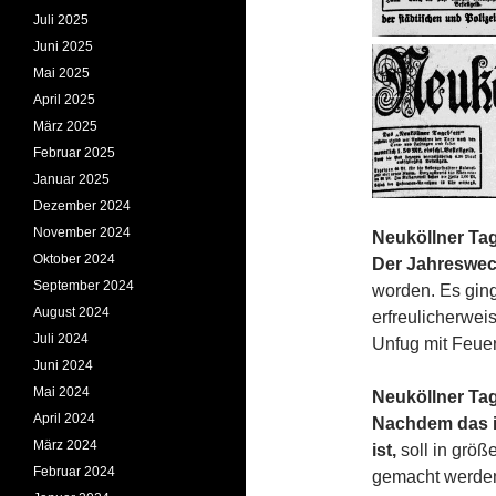
Juli 2025
Juni 2025
Mai 2025
April 2025
März 2025
Februar 2025
Januar 2025
Dezember 2024
November 2024
Neuköllner Tag
Oktober 2024
Der Jahreswec
September 2024
worden. Es ging
August 2024
erfreulicherwei
Juli 2024
Unfug mit Feuer
Juni 2024
Mai 2024
Neuköllner Tag
April 2024
Nachdem das i
März 2024
ist,
soll in grö
Februar 2024
gemacht werden.