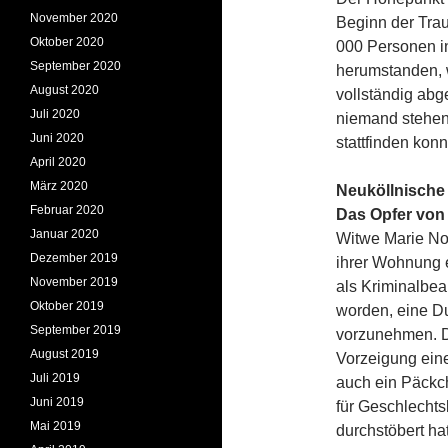
November 2020
Beginn der Trau
Oktober 2020
000 Personen i
September 2020
herumstanden, 
August 2020
vollständig abg
Juli 2020
niemand stehen
Juni 2020
stattfinden kon
April 2020
März 2020
Neuköllnische 
Februar 2020
Das Opfer von
Januar 2020
Witwe Marie Now
Dezember 2019
ihrer Wohnung e
November 2019
als Kriminalbea
Oktober 2019
worden, eine D
September 2019
vorzunehmen. De
August 2019
Vorzeigung eine
Juli 2019
auch ein Päckch
Juni 2019
für Geschlecht
Mai 2019
durchstöbert ha