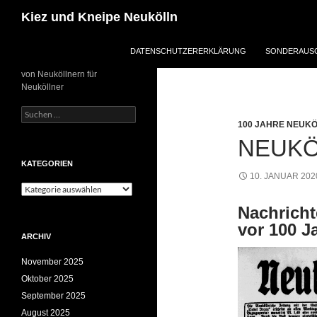
Zum
Suchen
Kiez und Kneipe Neukölln
Inhalt
springen
DATENSCHUTZERERKLÄRUNG
SONDERAUSG
von Neuköllnern für
Neuköllner
Suchen
nach:
100 JAHRE NEUK
NEUKÖ
KATEGORIEN
10. JANUAR 202
Kategorien
Nachricht
vor 100 J
ARCHIV
November 2025
Oktober 2025
September 2025
August 2025