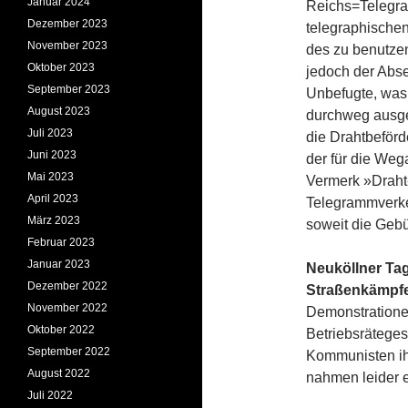
Januar 2024
Reichs=Telegra
Dezember 2023
telegraphischen
November 2023
des zu benutze
Oktober 2023
jedoch der Abs
September 2023
Unbefugte, was 
August 2023
durchweg ausge
Juli 2023
die Drahtbeförd
Juni 2023
der für die We
Mai 2023
Vermerk »Draht«
April 2023
Telegrammverke
März 2023
soweit die Gebü
Februar 2023
Januar 2023
Neuköllner Tag
Dezember 2022
Straßenkämpfe
November 2022
Demonstratione
Oktober 2022
Betriebsrätege
September 2022
Kommunisten ih
August 2022
nahmen leider 
Juli 2022