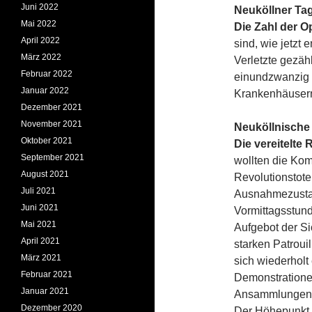
Juni 2022
Neuköllner Tag
Mai 2022
Die Zahl der O
April 2022
sind, wie jetzt 
März 2022
Verletzte gezäh
Februar 2022
einundzwanzig 
Januar 2022
Krankenhäuser
Dezember 2021
November 2021
Neuköllnische 
Oktober 2021
Die vereitelte 
September 2021
wollten die Ko
August 2021
Revolutionstote
Juli 2021
Ausnahmezustan
Juni 2021
Vormittagsstund
Mai 2021
Aufgebot der Si
April 2021
starken Patroui
März 2021
sich wiederhol
Februar 2021
Demonstratione
Januar 2021
Ansammlungen v
Dezember 2020
Der Höhepunkt 