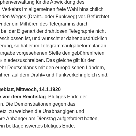
phenverwaltung für die Abwicklung des
 Verkehrs im allgemeinen freie Wahl hinsichtlich
nden Weges (Draht= oder Funkweg) vor. Befürchtet
ender ein Mithören des Telegramms durch
bei der Eigenart der drahtlosen Telegraphie nicht
schlossen ist, und wünscht er daher ausdrücklich
erung, so hat er im Telegramm­aufgabeformular an
g­angabe vorgesehenen Stelle den gebührenfreien
 niederzuschreiben. Das gleiche gilt für den
hr Deutschlands mit den europäischen Ländern,
hren auf dem Draht= und Funkverkehr gleich sind.
eblatt, Mittwoch, 14.1.1920
 vor dem Reichstag.
Blutiges Ende der
n. Die Demonstrationen gegen das
setz, zu welchen die Unabhängigen und
re Anhänger am Dienstag aufgefordert hatten,
ein beklagenswertes blutiges Ende.