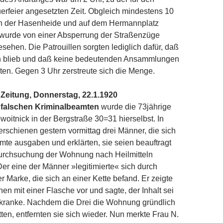
erfeier angesetzten Zeit. Obgleich mindestens 10
n der Hasenheide und auf dem Hermannplatz
wurde von einer Absperrung der Straßenzüge
esehen. Die Patrouillen sorgten lediglich dafür, daß
 blieb und daß keine bedeutenden Ansammlungen
nten. Gegen 3 Uhr zerstreute sich die Menge.
Zeitung, Donnerstag, 22.1.1920
 falschen Kriminalbeamten
wurde die 73jährige
oitnick in der Bergstraße 30=31 hierselbst. In
rschienen gestern vormittag drei Männer, die sich
mte ausgaben und erklärten, sie seien beauftragt
urchsuchung der Wohnung nach Heilmitteln
r eine der Männer »legitimierte« sich durch
r Marke, die sich an einer Kette befand. Er zeigte
en mit einer Flasche vor und sagte, der Inhalt sei
skranke. Nachdem die Drei die Wohnung gründlich
tten, entfernten sie sich wieder. Nun merkte Frau N.