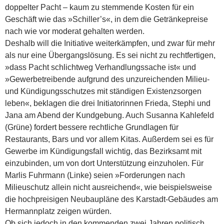
doppelter Pacht – kaum zu stemmende Kosten für ein
Geschäft wie das »Schiller’s«, in dem die Getränkepreise
nach wie vor moderat gehalten werden.
Deshalb will die Initiative weiterkämpfen, und zwar für mehr
als nur eine Übergangslösung. Es sei nicht zu rechtfertigen,
»dass Pacht schlichtweg Verhandlungssache ist« und
»Gewerbetreibende aufgrund des unzureichenden Milieu-
und Kündigungsschutzes mit ständigen Existenzsorgen
leben«, beklagen die drei Initiatorinnen Frieda, Stephi und
Jana am Abend der Kundgebung. Auch Susanna Kahlefeld
(Grüne) fordert bessere rechtliche Grundlagen für
Restaurants, Bars und vor allem Kitas. Außerdem sei es für
Gewerbe im Kündigungsfall wichtig, das Bezirksamt mit
einzubinden, um von dort Unterstützung einzuholen. Für
Marlis Fuhrmann (Linke) seien »Forderungen nach
Milieuschutz allein nicht ausreichend«, wie beispielsweise
die hochpreisigen Neubaupläne des Karstadt-Gebäudes am
Hermannplatz zeigen würden.
Ob sich jedoch in den kommenden zwei Jahren politisch