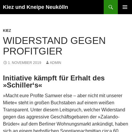
Zum
Suchen
Kiez und Kneipe Neukölln
Inhalt
PRIMÄR
springen
MENÜ
KIEZ
WIDERSTAND GEGEN
PROFITGIER
1. NOVEMBER 2019
ADMIN
Initiative kämpft für Erhalt des
»Schiller‘s«
»Macht eure Profite Samwer else – aber nicht mit unserer
Miete« steht in großen Buchstaben auf einem weißen
Transparent. Unter diesem Leitspruch, welcher Widerstand
gegen das aggressive Geschäftsgebaren der »Zalando-
Brüder« auf dem Berliner Wohnungsmarkt ankündigt, haben
sich an einem herbstlichen Sonntagnachmittag circa 60