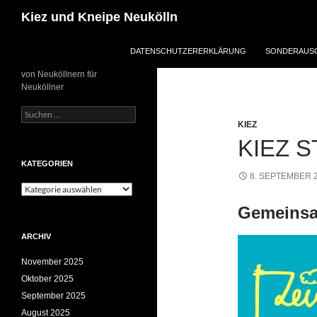
Zum
Suchen
Kiez und Kneipe Neukölln
Inhalt
springen
DATENSCHUTZERERKLÄRUNG
SONDERAUSG
von Neuköllnern für
Neuköllner
Suchen
nach:
KIEZ
KIEZ S
KATEGORIEN
8. SEPTEMBER 
Kategorien
Gemeinsa
ARCHIV
November 2025
Oktober 2025
September 2025
August 2025