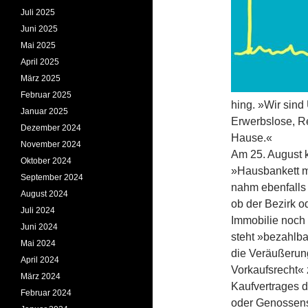
Juli 2025
Juni 2025
Mai 2025
April 2025
März 2025
Februar 2025
hing. »Wir sind
Januar 2025
Erwerbslose, R
Dezember 2024
Hause.«
November 2024
Am 25. August 
Oktober 2024
»Hausbankett m
September 2024
nahm ebenfalls t
August 2024
ob der Bezirk o
Juli 2024
Immobilie noch
Juni 2024
steht »bezahlba
Mai 2024
die Veräußerun
April 2024
Vorkaufsrecht«
März 2024
Kaufvertrages 
Februar 2024
oder Genossens