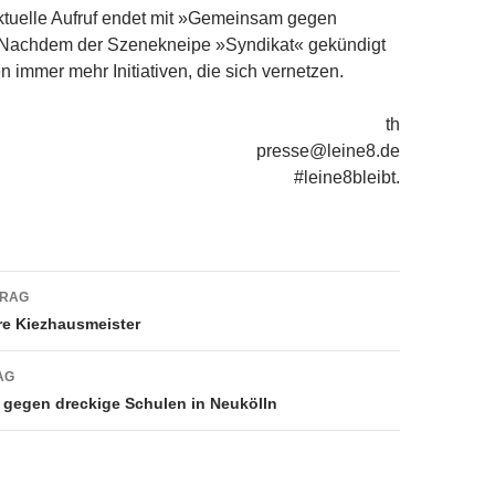
ktuelle Aufruf endet mit »Gemeinsam gegen
Nachdem der Szenekneipe »Syndikat« gekündigt
n immer mehr Initiativen, die sich vernetzen.
th
presse@leine8.de
#leine8bleibt.
navigation
TRAG
re Kiezhausmeister
AG
gegen dreckige Schulen in Neukölln