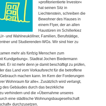
»profitorientierte Investor«
hat seinen Sitz in
Liechtenstein, schreiben die
Bewohner des Hauses in
einem Flyer, der an allen
Haustüren im Schillerkiez
 Ur- und Wahlneuköllner, Familien, Berufstätige,
entner und Studierenden-WGs. Wir sind hier zu
kamen mehr als fünfzig Menschen zum
it Kundgebung«. Stadtrat Jochen Biedermann
eil. Er ist mehr denn je damit beschäftigt zu prüfen,
der das Land vom Vorkaufsrecht für die betroffene
 Gebrauch machen kann. Im Kern der Forderungen
rer Wohnraum für alle«. Zusätzlich wird verlangt,
g des Gebäudes durch das bezirkliche
 zu verhindern und die »Übernahme unseres
durch eine städtische Wohnungsbaugesellschaft
chaft« durchzusetzen.