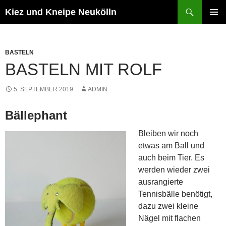
Zum
Suchen
Kiez und Kneipe Neukölln
Inhalt
PRIMÄR
springen
MENÜ
BASTELN
BASTELN MIT ROLF
5. SEPTEMBER 2019
ADMIN
Bällephant
Bleiben wir noch
etwas am Ball und
auch beim Tier. Es
werden wieder zwei
ausrangierte
Tennisbälle benötigt,
dazu zwei kleine
Nägel mit flachen