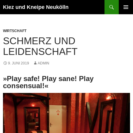
Zum
Suchen
Kiez und Kneipe Neukölln
Inhalt
PRIMÄR
springen
MENÜ
WIRTSCHAFT
SCHMERZ UND
LEIDENSCHAFT
9. JUNI 2019
ADMIN
»Play safe! Play sane! Play
consensual!«