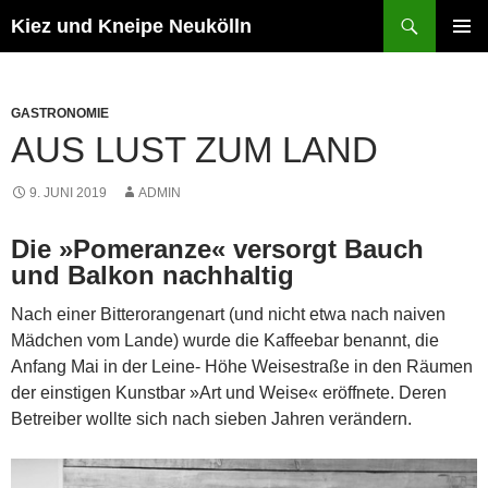
Zum
Suchen
Kiez und Kneipe Neukölln
Inhalt
PRIMÄR
springen
MENÜ
GASTRONOMIE
AUS LUST ZUM LAND
9. JUNI 2019
ADMIN
Die »Pomeranze« versorgt Bauch
und Balkon nachhaltig
Nach einer Bitterorangenart (und nicht etwa nach naiven
Mädchen vom Lande) wurde die Kaffeebar benannt, die
Anfang Mai in der Leine- Höhe Weisestraße in den Räumen
der einstigen Kunstbar »Art und Weise« eröffnete. Deren
Betreiber wollte sich nach sieben Jahren verändern.