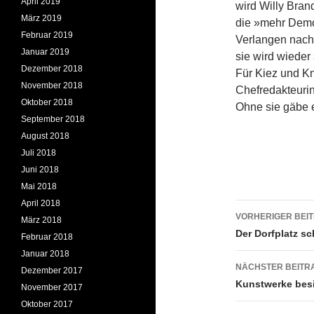
April 2019
wird Willy Bran
März 2019
die »mehr Demok
Februar 2019
Verlangen nach 
Januar 2019
sie wird wieder
Dezember 2018
Für Kiez und Kn
November 2018
Chefredakteuri
Oktober 2018
Ohne sie gäbe e
September 2018
August 2018
Juli 2018
Juni 2018
Mai 2018
April 2018
Beitrags
VORHERIGER BEI
März 2018
Der Dorfplatz sc
Februar 2018
Januar 2018
NÄCHSTER BEITR
Dezember 2017
Kunstwerke besi
November 2017
Oktober 2017