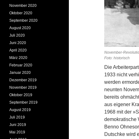
November 2020
Oktober 2020
September 2020
August 2020
Juli 2020
Juni 2020
April 2020
Novem
März 2020
Foto: historisch
Februar 2020
Die Arbeiterpar
Januar 2020
1933 nicht verh
Dezember 2019
werden ermorde
November 2019
neunten Novembe
Oktober 2019
bereits ohmäch
September 2019
aus eigener Kraf
August 2019
1968 mit der »S
Juli 2019
demokratische W
Juni 2019
Benno Ohnesorg
Mai 2019
Dutschke wird ei