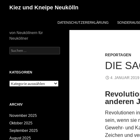
Zum
Suchen
Kiez und Kneipe Neukölln
Inhalt
springen
DATENSCHUTZERERKLÄRUNG
SONDERAUSG
von Neuköllnern für
Neuköllner
Suchen
nach:
REPORTAGEN
DIE S
KATEGORIEN
4. JANUAR 2019
Kategorien
Revolutio
anderen 
ARCHIV
Revolutionen in
November 2025
sein, wenn sie 
Oktober 2025
Gewehr- und Kan
September 2025
Zeichen und ve
August 2025