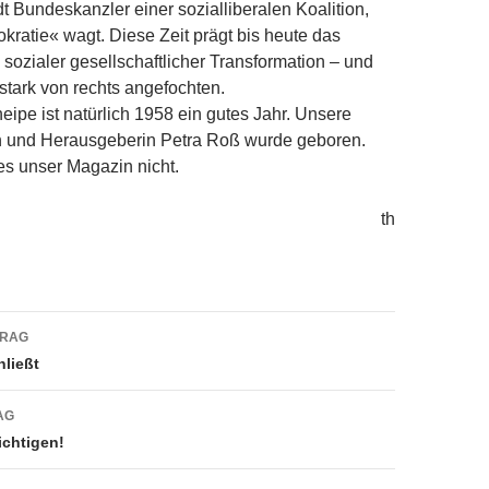
dt Bundeskanzler einer sozialliberalen Koalition,
ratie« wagt. Diese Zeit prägt bis heute das
sozialer gesellschaftlicher Transformation – und
 stark von rechts angefochten.
eipe ist natürlich 1958 ein gutes Jahr. Unsere
n und Herausgeberin Petra Roß wurde geboren.
s unser Magazin nicht.
th
navigation
TRAG
hließt
AG
chtigen!