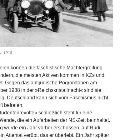
ber-Revolution 1918.
teien können die faschistische Machtergreifung
indern, die meisten Aktiven kommen in KZs und
t. Gegen das antijüdische Pogromtoben am
r 1938 in der »Reichskristallnacht« sind sie
tig. Deutschland kann sich vom Faschismus nicht
t befreien.
tudentenrevolte« schließlich steht für eine
ende, die ein Aufarbeiten der NS-Zeit beinhaltet.
 wurde ein Jahr vorher erschossen, auf Rudi
n Attentat verübt, das er überlebt. Ein Jahr später