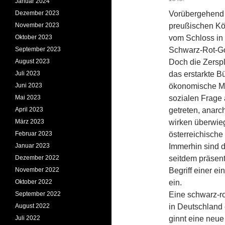
Januar 2024
Dezember 2023
Vorübergehend 
November 2023
preußischen Köni
Oktober 2023
vom Schloss in 
September 2023
Schwarz-Rot-Go
August 2023
Doch die Zerspli
Juli 2023
das erstarkte B
Juni 2023
ökonomische Ma
Mai 2023
sozialen Frage 
April 2023
getreten, anarc
März 2023
wirken überwie
Februar 2023
österreichisch
Januar 2023
Immerhin sind d
Dezember 2022
seitdem präsen
November 2022
Begriff einer e
Oktober 2022
ein.
September 2022
Eine schwarz-ro
August 2022
in Deutschland 
Juli 2022
ginnt eine neue