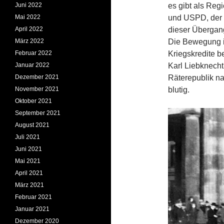
Juni 2022
es gibt als Re
Mai 2022
und USPD, der S
April 2022
dieser Übergang
März 2022
Die Bewegung is
Februar 2022
Kriegskredite b
Januar 2022
Karl Liebknecht
Dezember 2021
Räterepublik na
November 2021
blutig.
Oktober 2021
September 2021
August 2021
Juli 2021
Juni 2021
Mai 2021
April 2021
März 2021
Februar 2021
Januar 2021
Dezember 2020