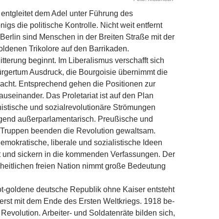
entgleitet dem Adel unter Führung des
gs die politische Kontrolle. Nicht weit entfernt
Berlin sind Menschen in der Breiten Straße mit der
ldenen Trikolore auf den Barrikaden.
tterung beginnt. Im Liberalismus verschafft sich
ürgertum Ausdruck, die Bourgoisie übernimmt die
cht. Entsprechend gehen die Positionen zur
auseinander. Das Proletariat ist auf den Plan
histische und sozialrevolutionäre Strömungen
gend außerparlamentarisch. Preußische und
e Truppen beenden die Revolution gewaltsam.
emokratische, liberale und sozialistische Ideen
t und sickern in die kommenden Verfassungen. Der
inheitlichen freien Nation nimmt große Bedeutung
t-goldene deutsche Republik ohne Kaiser entsteht
erst mit dem Ende des Ersten Weltkriegs. 1918 be­
 Revolution. Arbeiter- und Soldatenräte bilden sich,