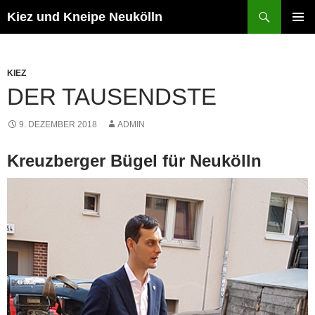
Zum
Suchen
Kiez und Kneipe Neukölln
Inhalt
PRIMÄR
springen
MENÜ
KIEZ
DER TAUSENDSTE
9. DEZEMBER 2018
ADMIN
Kreuzberger Bügel für Neukölln