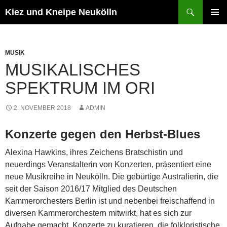
Zum
Suchen
Kiez und Kneipe Neukölln
Inhalt
PRIMÄR
springen
MENÜ
MUSIK
MUSIKALISCHES
SPEKTRUM IM ORI
2. NOVEMBER 2018
ADMIN
Konzerte gegen den Herbst-Blues
Alexina Hawkins, ihres Zeichens Bratschistin und
neuerdings Veranstalterin von Konzerten, präsentiert eine
neue Musikreihe in Neukölln. Die gebürtige Australierin, die
seit der Saison 2016/17 Mitglied des Deutschen
Kammerorchesters Berlin ist und nebenbei freischaffend in
diversen Kammerorchestern mitwirkt, hat es sich zur
Aufgabe gemacht, Konzerte zu kuratieren, die folkloristische