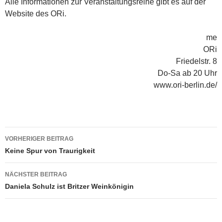
Alle Informationen zur Veranstaltungsreihe gibt es auf der
Website des ORi.
me
ORi
Friedelstr. 8
Do-Sa ab 20 Uhr
www.ori-berlin.de/
Beitragsnavigation
VORHERIGER BEITRAG
Keine Spur von Traurigkeit
NÄCHSTER BEITRAG
Daniela Schulz ist Britzer Weinkönigin