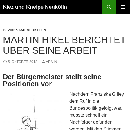
Zum
Suchen
Kiez und Kneipe Neukölln
Inhalt
PRIMÄR
springen
MENÜ
BEZIRKSAMT NEUKÖLLN
MARTIN HIKEL BERICHTET
ÜBER SEINE ARBEIT
5. OKTOBER 2018
ADMIN
Der Bürgermeister stellt seine
Positionen vor
Nachdem Franziska Giffey
dem Ruf in die
Bundespolitik gefolgt war,
musste schnell ein
Nachfolger gefunden
werden. Mit den Stimmen