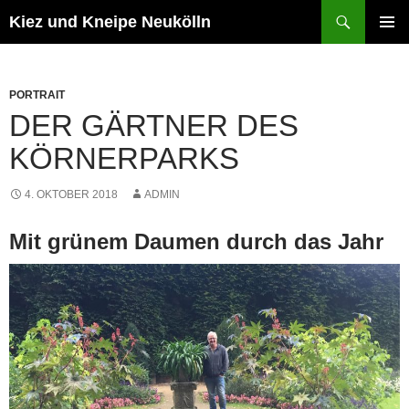
Zum
Suchen
Kiez und Kneipe Neukölln
Inhalt
PRIMÄR
springen
MENÜ
PORTRAIT
DER GÄRTNER DES
KÖRNERPARKS
4. OKTOBER 2018
ADMIN
Mit grünem Daumen durch das Jahr