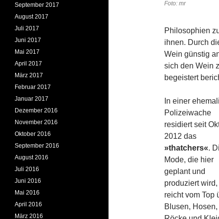
Foto: mr
September 2017
August 2017
Juli 2017
Philosophien zu
Juni 2017
ihnen. Durch d
Mai 2017
Wein günstig a
April 2017
sich den Wein 
März 2017
begeistert beric
Februar 2017
Januar 2017
In einer ehemal
Dezember 2016
Polizeiwache
November 2016
residiert seit O
Oktober 2016
2012 das
September 2016
»thatchers«
. D
August 2016
Mode, die hier
Juli 2016
geplant und
Juni 2016
produziert wird,
Mai 2016
reicht vom Top 
April 2016
Blusen, Hosen,
März 2016
Röcke und Klei