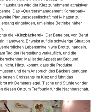
en Haushalten wird der Kiez zunehmend attraktiver
eibende. Das »Quartiersmanagement Körnerpark«
sweite Planungsgesellschaft mbH« hatten zu
iergang eingeladen, um einige Betriebe näher
en.
hte die
»Kiezbäckerei«
. Der Betreiber, von Beruf
ein Handwerk. Er weist auf die schwierige Situation
l verderblichen Lebensmitteln wie Brot zu handeln.
 am Tag der Herstellung verkäuflich, und die
erechenbar. Mal ist der Appetit auf Brot und
l nicht. Hinzu kommt, dass die Produkte
 müssen und dem Anspruch des Bäckers genügen
ie besten Croissants im Kiez und führt das
rot mit Demetersiegel. Tische und Stühle vor der
 diesen Ort zum Treffpunkt für die Nachbarschaft.