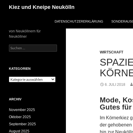
Zum
Suchen
Kiez und Kneipe Neukölln
Inhalt
springen
DATENSCHUTZERERKLÄRUNG
SONDERAUSG
von Neuköllnern für
Neuköllner
Suchen
nach:
WIRTSCHAFT
SPAZI
KATEGORIEN
KÖRNE
Kategorien
6. JULI 2018
Mode, Ko
ARCHIV
Gutes für
November 2025
Oktober 2025
Im Körnerkiez g
September 2025
der gehobenen 
August 2025
hin zur Neuköl