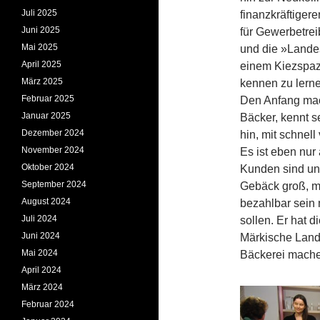
Juli 2025
finanzkräftiger
Juni 2025
für Gewerbetr
Mai 2025
und die »Lande
April 2025
einem Kiezspaz
März 2025
kennen zu lern
Februar 2025
Den Anfang mac
Januar 2025
Bäcker, kennt s
Dezember 2024
hin, mit schnel
November 2024
Es ist eben nur
Oktober 2024
Kunden sind unb
September 2024
Gebäck groß, ma
August 2024
bezahlbar sein
Juli 2024
sollen. Er hat d
Juni 2024
Märkische Landb
Mai 2024
Bäckerei machen
April 2024
März 2024
Februar 2024