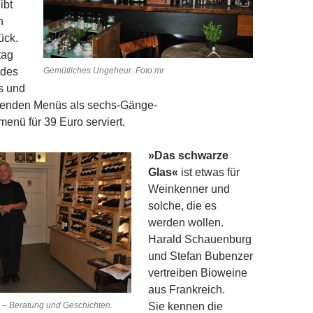
ibt
n
ück.
tag
 des
Gemütliches Ungeheur. Foto:mr
s und
menden Menüs als sechs-Gänge-
nü für 39 Euro serviert.
»Das schwarze
Glas«
ist etwas für
Weinkenner und
solche, die es
werden wollen.
Harald Schauenburg
und Stefan Bubenzer
vertreiben Bioweine
aus Frankreich.
« – Beratung und Geschichten.
Sie kennen die