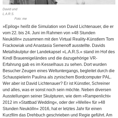
David und
L.A.R.S.
Foto: me
»Epilog« heißt die Simulation von David Lichtenauer, die er
vom 22. bis 24. Juni im Rahmen von »48 Stunden
Neukölln« zusammen mit den Virtual Reality-Künstlern Tom
Frackowiak und Anastasia Semenoff ausstellte. Davids
Metall­skulptur der Landekapsel »L.A.R.S.« stand im Hof des
Kindl Brauereigeländes und die dazugehörige VR-
Erfahrung gab es im Kesselhaus zu sehen. Dort wurden
Besucher Zeugen eines Weltuntergangs, begleitet durch die
Schauspielerin Paulina als zynischem Bordcomputer PAL.
Wer aber ist David Lichtenauer? Er ist Künstler, Schreiner
und alles, was er sonst noch sein möchte. Neben diversen
Ausstellungen seiner Skulpturen, wie dem »Rampenlicht«
2012 im »Stattbad Wedding«, oder der »Welle« für »48
Stunden Neukölln« 2016, hat er letztes Jahr für einen
Kurzfilm das Drehbuch geschrieben und Regie geführt. Am