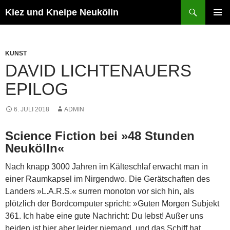
Zum
Suchen
Kiez und Kneipe Neukölln
Inhalt
PRIMÄR
springen
MENÜ
KUNST
DAVID LICHTENAUERS
EPILOG
6. JULI 2018
ADMIN
Science Fiction bei »48 Stunden
Neukölln«
Nach knapp 3000 Jahren im Kälteschlaf erwacht man in
einer Raumkapsel im Nirgendwo. Die Gerätschaften des
Landers »L.A.R.S.« surren monoton vor sich hin, als
plötzlich der Bordcomputer spricht: »Guten Morgen Subjekt
361. Ich habe eine gute Nachricht: Du lebst! Außer uns
beiden ist hier aber leider niemand, und das Schiff hat