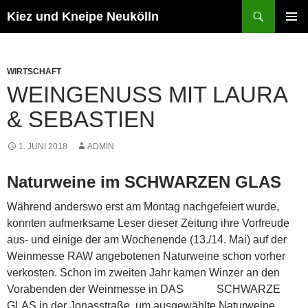
Zum
Suchen
Kiez und Kneipe Neukölln
Inhalt
PRIMÄR
springen
MENÜ
WIRTSCHAFT
WEINGENUSS MIT LAURA
& SEBASTIEN
1. JUNI 2018
ADMIN
Naturweine im SCHWARZEN GLAS
Während anderswo erst am Montag nachgefeiert wurde,
konnten aufmerksame Leser dieser Zeitung ihre Vorfreude
aus- und einige der am Wochenende (13./14. Mai) auf der
Weinmesse RAW angebotenen Naturweine schon vorher
verkosten. Schon im zweiten Jahr kamen Winzer an den
Vorabenden der Weinmesse in DAS SCHWARZE
GLAS in der Jonasstraße, um ausgewählte Naturweine