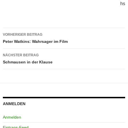
hs
Beitragsnavigation
VORHERIGER BEITRAG
Peter Watkins: Wahrsager im Film
NÄCHSTER BEITRAG
Schmausen in der Klause
ANMELDEN
Anmelden
Eintrags-Feed