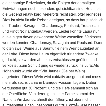
gleichnamige Erdzeitalter, da die Folgen der damaligen
Entwicklungen noch besonders gut sichtbar sind. Heute ist
die Gegend relativ karg, vielerorts recht steil, öfter regnet es.
Dies ist nicht für alle Reben geeignet, so dass hauptsächlich
die Trauben Savagnin, Chardonnay, Poulsard, Trousseau
und Pinot Noir angebaut werden.
Leider konnte Laura nur
aus einigen davon gewonnene Weine vorstellen. Verkostet
werden konnten Chardonnay, Savagnin und Poulsard. Dann
folgten zwei Weine aus Saumur, einem Weinbaugebiet an
der Loire. Diese hatte Laura eigentlich für andere Zwecke
gedacht, sie wurden aber kurzentschlossen geöffnet und
verkostet. Zum Schluß ging es wieder zurück ins Jura: Als
Höhepunkt wurde ein »Vin Jaune« (Gelber Wein)
angeboten. Dieser Wein wird oxidativ ausgebaut und muss
mehr als sechs Jahre in Barrique-Fässern lagern. Dabei
verdunsten gut 30 Prozent, und die Hefe sammelt sich an
der Oberfläche. Von deren gelblicher Farbe stammt der
Name. »Vin Jaune« ähnelt dem Sherry, ist aber nicht
aufgesprittet. Er soll besonders gut zu Comté-Käse passen,