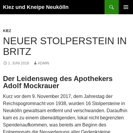
Zum
Suchen
Kiez und Kneipe Neukölln
Inhalt
PRIMÄR
springen
MENÜ
KIEZ
NEUER STOLPERSTEIN IN
BRITZ
1. JUNI 2018
ADMIN
Der Leidensweg des Apothekers
Adolf Mockrauer
Kurz vor dem 9. November 2017, dem Jahrestag der
Reichspogromnacht von 1938, wurden 16 Stolpersteine in
Neukölln gewaltsam entfernt und verschwanden. Daraufhin
kam es zu einem überwältigenden, lokal nicht begrenzten
Spendenaufkommen, was bereits am Beginn des
Folgemonats die Neuverlegung aller Gedenksteine