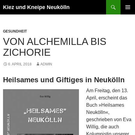
Zum
Suchen
Kiez und Kneipe Neukölln
Inhalt
PRIMÄR
springen
MENÜ
GESUNDHEIT
VON ALCHEMILLA BIS
ZICHORIE
6. APRIL 2018
ADMIN
Heilsames und Giftiges in Neukölln
Am Freitag, den 13.
April, erscheint das
Buch »Heilsames
Neukölln«,
geschrieben von Eva
Willig, die auch
Kolumnistin unserer