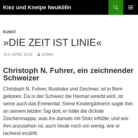
Zum
Suchen
Kiez und Kneipe Neukölln
Inhalt
PRIMÄR
springen
MENÜ
KUNST
»DIE ZEIT IST LINIE«
6. APRIL 2018
ADMIN
Christoph N. Fuhrer, ein zeichnender
Schweizer
Christoph N. Fuhrer, Illustrator und Zeichner, ist in Bern
geboren. Da in der Schweiz die Heimat vererbt wird, ist
seine auch das Emmental. Seine Kindergärtnerin sagte ihm
an seinem letzten Tag dort, er hätte die dickste
Zeichenmappe, was ihn damals mit Stolz erfüllte; und wie
ihm anzusehen ist, auch heute noch ein wenig, wie er
lachend erzählt.