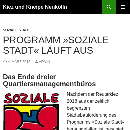
Zum
Suchen
Kiez und Kneipe Neukölln
Inhalt
PRIMÄR
springen
MENÜ
SOZIALE STADT
PROGRAMM »SOZIALE
STADT« LÄUFT AUS
4. MÄRZ 2018
ADMIN
Das Ende dreier
Quartiersmanagementbüros
Nachdem der Reuterkiez
2018 aus der zeitlich
begrenzten
Städtebauförderung des
Programms »Soziale Stadt«
herausgefallen ist, geschieht