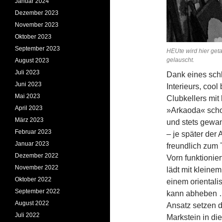
Januar 2024
Dezember 2023
November 2023
Oktober 2023
September 2023
HEUte wird hier get
gelau
August 2023
Juli 2023
Dank eines schl
Juni 2023
Interieurs, coo
Mai 2023
Clubkellers mit
April 2023
»Arkaoda« schon
März 2023
und stets gewand
Februar 2023
– je später der 
Januar 2023
freundlich zum 
Dezember 2022
Vorn funktioni
November 2022
lädt mit kleine
Oktober 2022
einem orientali
September 2022
kann abheben …
August 2022
Ansatz setzen 
Juli 2022
Markstein in di