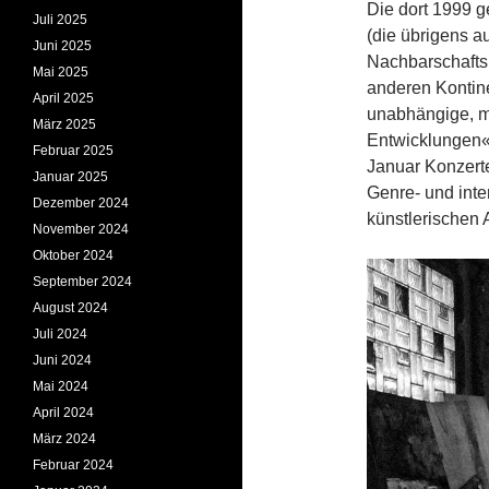
Die dort 1999 
Juli 2025
(die übrigens 
Juni 2025
Nachbarschafts
Mai 2025
anderen Kontine
April 2025
unabhängige, m
März 2025
Entwicklungen«.
Februar 2025
Januar Konzerte
Januar 2025
Genre- und int
Dezember 2024
künstlerischen 
November 2024
Oktober 2024
September 2024
August 2024
Juli 2024
Juni 2024
Mai 2024
April 2024
März 2024
Februar 2024