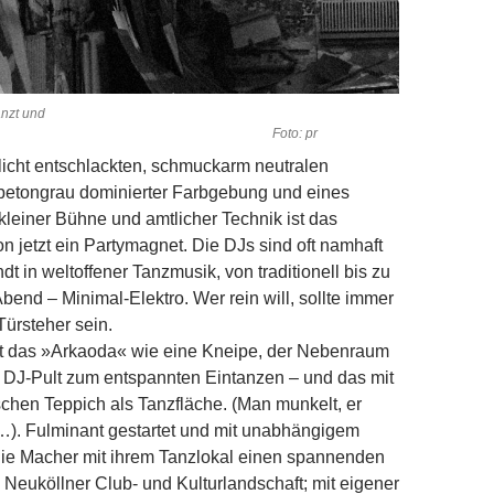
anzt und
scht. Foto: pr
icht entschlackten, schmuckarm neutralen
l betongrau dominierter Farbgebung und eines
 kleiner Bühne und amtlicher Technik ist das
 jetzt ein Partymagnet. Die DJs sind oft namhaft
t in weltoffener Tanzmusik, von traditionell bis zu
Abend – Minimal-Elektro. Wer rein will, sollte immer
Türsteher sein.
ert das »Arkaoda« wie eine Kneipe, der Nebenraum
m DJ-Pult zum entspannten Eintanzen – und das mit
schen Teppich als Tanzfläche. (Man munkelt, er
). Fulminant gestartet und mit unabhängigem
die Macher mit ihrem Tanzlokal einen spannenden
e Neuköllner Club- und Kulturlandschaft; mit eigener