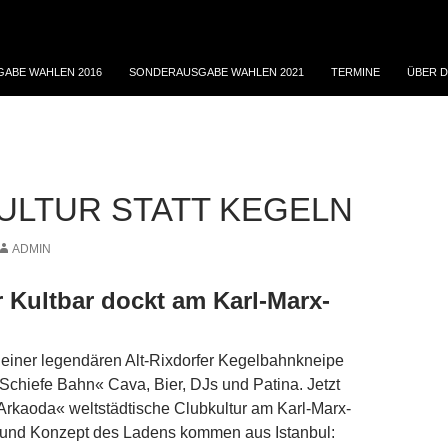
ABE WAHLEN 2016
SONDERAUSGABE WAHLEN 2021
TERMINE
ÜBER D
ULTUR STATT KEGELN
ADMIN
r Kultbar dockt am Karl-Marx-
einer legendären Alt-Rixdorfer Kegelbahnkneipe
 »Schiefe Bahn« Cava, Bier, DJs und Patina. Jetzt
Arkaoda« weltstädtische Clubkultur am Karl-Marx-
t und Konzept des Ladens kommen aus Istanbul: