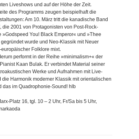
nten Liveshows und auf der Höhe der Zeit.
eite des Programms zeugen beispielhaft die
taltungen: Am 10. März tritt die kanadische Band
, die 2001 von Protagonisten von Post-Rock-
e »Godspeed You! Black Emperor« und »Thee
« gegründet wurde und Neo-Klassik mit Neuer
-europäischer Folklore mixt.
derum performt in der Reihe »minimalism+« der
ianist Kaan Bulak. Er verbindet Material seiner
ktroakustischen Werke und Aufnahmen mit Live-
 die Harmonik moderner Klassik mit orientalischen
 das im Quadrophonie-Sound! hlb
rx-Platz 16, tgl. 10 – 2 Uhr, Fr/Sa bis 5 Uhr,
inarkaoda