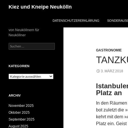
Zum
Suchen
Kiez und Kneipe Neukölln
Inhalt
springen
DATENSCHUTZERERKLÄRUNG
SONDERAUSG
von Neuköllnern für
Neuköllner
Suchen
nach:
GASTRONOMIE
TANZK
KATEGORIEN
3. MÄRZ 2018
Kategorien
Istanbule
Platz an
ARCHIV
In den Räumen 
November 2025
bot zuletzt die
Oktober 2025
kehrt mit dem »
September 2025
Platz ein. Geis
August 2025