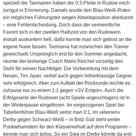
speziell die Tasmanen haben die 0:3-Pleite in Rudow noch
(un)gut in Erinnerung. Damals wurde den Blau-Weiß-Roten
ein mögliches Führungstor wegen Abseitsposition aberkannt
– eine Fehlentscheidung. Doch dass der vermeintliche
Favorit sich in der zweiten Halbzeit von den Rudowern
eiskalt auskontern ließ, dafür konnte man sich getrost an die
eigene Nase fassen.
Tasmania hat inzwischen den Trainer
gewechselt: Ursprünglich erst für den Sommer angedacht,
räumte der bisherige Coach Mario Reichel vorzeitig den
Stuhl für seinen Nachfolger. Die Vorbereitung mit dem
Neuen, Tim Jauer, verlief auch gegen höherklassige Gegner
sehr erfolgreich. Aber zum Auftakt der Rückrunde reichte es
zuhause nur zu einem 1:1 gegen »SV Empor«. Auch die
Erfolgsserie der Rudower (acht Spiele ungeschlagen) ist in
der Winterpause eingefroren. Im vorgezogenen Spiel bei
Tabellenführer Blau-Weiß verlor man 0:1, im »kleinen«
Derby gegen Schwarz-Weiß – in Britz-Süd steht weiter
Punktehamstern für den Klassenerhalt auf dem Programm –
trennte man sich torlos. So ein Sieg im Derby könnte da erst