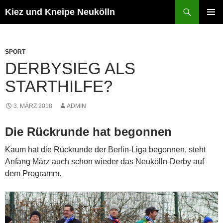
Zum
Suchen
Kiez und Kneipe Neukölln
Inhalt
PRIMÄR
springen
MENÜ
SPORT
DERBYSIEG ALS
STARTHILFE?
3. MÄRZ 2018
ADMIN
Die Rückrunde hat begonnen
Kaum hat die Rückrunde der Berlin-Liga begonnen, steht
Anfang März auch schon wieder das Neukölln-Derby auf
dem Programm.