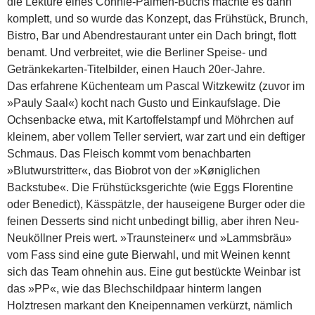
die Lektüre eines Connie-Palmen-Buchs machte es dann
komplett, und so wurde das Konzept, das Frühstück, Brunch,
Bistro, Bar und Abendrestaurant unter ein Dach bringt, flott
benamt. Und verbreitet, wie die Berliner Speise- und
Getränkekarten-Titelbilder, einen Hauch 20er-Jahre.
Das erfahrene Küchenteam um Pascal Witzkewitz (zuvor im
»Pauly Saal«) kocht nach Gusto und Einkaufslage. Die
Ochsenbacke etwa, mit Kartoffelstampf und Möhrchen auf
kleinem, aber vollem Teller serviert, war zart und ein deftiger
Schmaus. Das Fleisch kommt vom benachbarten
»Blutwurst­ritter«, das Biobrot von der »Køniglichen
Backstube«. Die Frühstücksgerichte (wie Eggs Florentine
oder Benedict), Kässpätzle, der hauseigene Burger oder die
feinen Desserts sind nicht unbedingt billig, aber ihren Neu-
Neuköllner Preis wert. »Traunsteiner« und »Lammsbräu»
vom Fass sind eine gute Bierwahl, und mit Weinen kennt
sich das Team ohnehin aus. Eine gut bestückte Weinbar ist
das »PP«, wie das Blechschildpaar hinterm langen
Holztresen markant den Kneipennamen verkürzt, nämlich