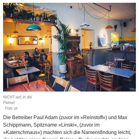
NICHT auf, in die
Palme!
Foto: pr
Die Betreiber Paul Adam (zuvor im »Reinstoff«) und Max
Schippmann, Spitzname »Linski«, (zuvor im
»Katerschmaus«) machten sich die Namensfindung leicht,