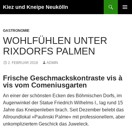
Zum
Suchen
Kiez und Kneipe Neukölln
Inhalt
PRIMÄR
springen
MENÜ
GASTRONOMIE
WOHLFÜHLEN UNTER
RIXDORFS PALMEN
2. FEBRUAR 2018
ADMIN
Frische Geschmackskontraste vis à
vis vom Comeniusgarten
An einer der schönsten Ecken des Böhmischen Dorfs, im
Augenwinkel der Statue Friedrich Wilhelms I., lag rund 15
Jahre das Kneipenleben brach. Seit Dezember belebt das
Allroundlokal »Paulinski Palme« mit professionellem, aber
unkompliziertem Geschick das Juweleck.