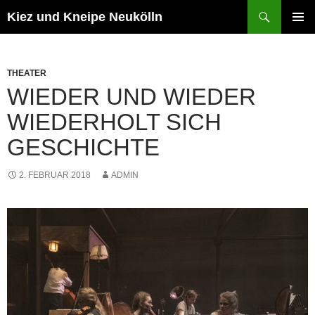
Zum
Suchen
Kiez und Kneipe Neukölln
Inhalt
PRIMÄR
springen
MENÜ
THEATER
WIEDER UND WIEDER
WIEDERHOLT SICH
GESCHICHTE
2. FEBRUAR 2018
ADMIN