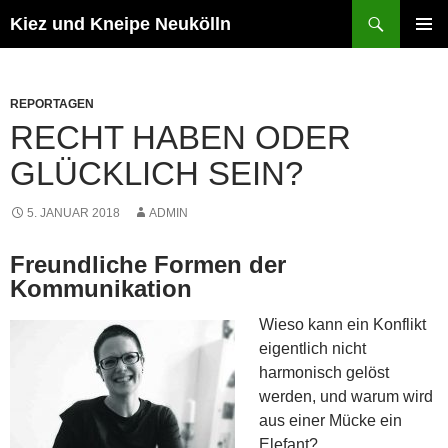
Zum
Suchen
Kiez und Kneipe Neukölln
Inhalt
PRIMÄR
springen
MENÜ
REPORTAGEN
RECHT HABEN ODER
GLÜCKLICH SEIN?
5. JANUAR 2018
ADMIN
Freundliche Formen der
Kommunikation
Wieso kann ein Konflikt
eigentlich nicht
harmonisch gelöst
werden, und warum wird
aus einer Mücke ein
Elefant?