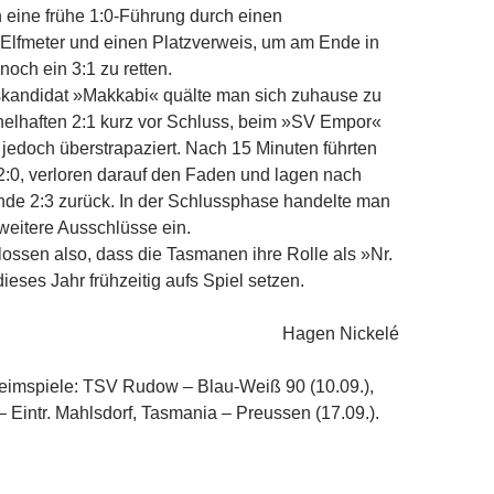
 eine frühe 1:0-Führung durch einen
Elfmeter und einen Platzverweis, um am Ende in
noch ein 3:1 zu retten.
kandidat »Makkabi« quälte man sich zuhause zu
elhaften 2:1 kurz vor Schluss, beim »SV Empor«
edoch überstrapaziert. Nach 15 Minuten führten
2:0, verloren darauf den Faden und lagen nach
nde 2:3 zurück. In der Schlussphase handelte man
weitere Ausschlüsse ein.
ossen also, dass die Tasmanen ihre Rolle als »Nr.
ieses Jahr frühzeitig aufs Spiel setzen.
Hagen Nickelé
eimspiele: TSV Rudow – Blau-Weiß 90 (10.09.),
Eintr. Mahlsdorf, Tasmania – Preussen (17.09.).