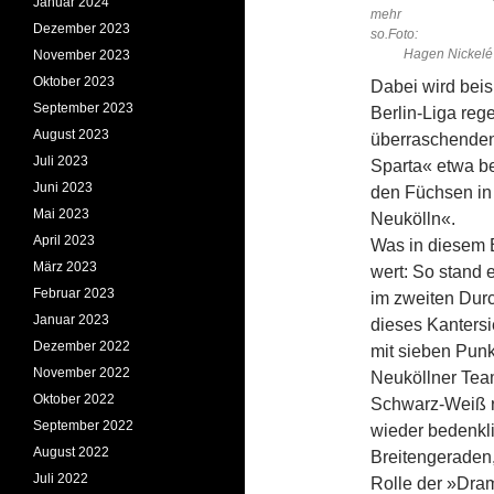
Januar 2024
mehr
Dezember 2023
s
Hagen Nickelé
November 2023
Oktober 2023
Dabei wird beis
September 2023
Berlin-Liga re
August 2023
überraschenden
Juli 2023
Sparta« etwa b
Juni 2023
den Füchsen in
Mai 2023
Neukölln«.
April 2023
Was in diesem 
März 2023
wert: So stand 
Februar 2023
im zweiten Durc
Januar 2023
dieses Kanters
Dezember 2022
mit sieben Punk
November 2022
Neuköllner Tea
Oktober 2022
Schwarz-Weiß r
September 2022
wieder bedenkli
August 2022
Breitengeraden,
Juli 2022
Rolle der »Dra