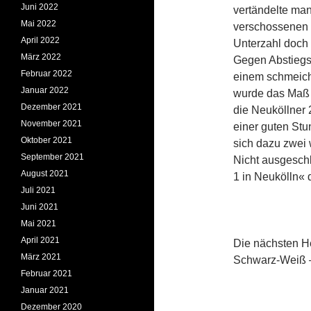
Juni 2022
vertändelte man
Mai 2022
verschossenen 
April 2022
Unterzahl doch 
März 2022
Gegen Abstiegs
Februar 2022
einem schmeich
Januar 2022
wurde das Maß j
Dezember 2021
die Neuköllner 
November 2021
einer guten Stu
Oktober 2021
sich dazu zwei 
September 2021
Nicht ausgeschl
August 2021
1 in Neukölln« d
Juli 2021
Juni 2021
Mai 2021
April 2021
Die nächsten H
März 2021
Schwarz-Weiß – 
Februar 2021
Januar 2021
Dezember 2020