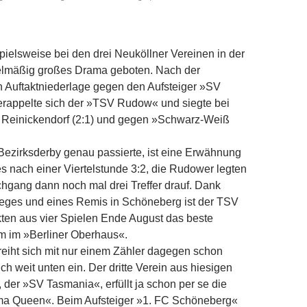
o.Foto:
pielsweise bei den drei Neuköllner Vereinen in der
gelmäßig großes Drama geboten. Nach der
 Auftaktniederlage gegen den Aufsteiger »SV
erappelte sich der »TSV Rudow« und siegte bei
 Reinickendorf (2:1) und gegen »Schwarz-Weiß
Bezirksderby genau passierte, ist eine Erwähnung
es nach einer Viertelstunde 3:2, die Rudower legten
hgang dann noch mal drei Treffer drauf. Dank
ieges und eines Remis in Schöneberg ist der TSV
ten aus vier Spielen Ende August das beste
m im »Berliner Oberhaus«.
eiht sich mit nur einem Zähler dagegen schon
ch weit unten ein. Der dritte Verein aus hiesigen
 der »SV Tasmania«, erfüllt ja schon per se die
ma Queen«. Beim Aufsteiger »1. FC Schöneberg«