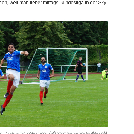
den, weil man lieber mittags Bundesliga in der Sky-
 – »Tasmania« gewinnt beim Aufsteiger, danach lief es aber nicht