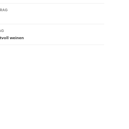
navigation
TRAG
AG
tvoll weinen