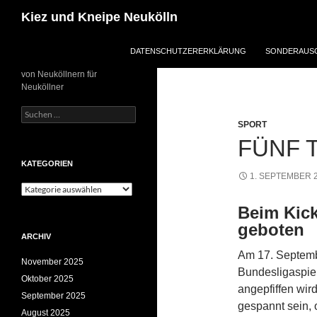
Zum
Suchen
Kiez und Kneipe Neukölln
Inhalt
springen
DATENSCHUTZERERKLÄRUNG
SONDERAUSG
von Neuköllnern für
Neuköllner
Suchen
nach:
SPORT
FÜNF 
KATEGORIEN
1. SEPTEMBER 
Kategorien
Beim Kick
geboten
ARCHIV
Am 17. Septemb
November 2025
Bundesligaspie
Oktober 2025
angepfiffen wir
September 2025
gespannt sein,
August 2025