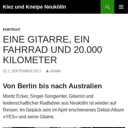
Zum
Suchen
Kiez und Kneipe Neukölln
Inhalt
PRIMÄR
springen
MENÜ
PORTRAIT
EINE GITARRE, EIN
FAHRRAD UND 20.000
KILOMETER
1. SEPTEMBER 2017
ADMIN
Von Berlin bis nach Australien
Moritz Ecker, Singer-Songwriter, Gitarrist und
leidenschaftlicher Radfahrer aus Neukölln ist wieder auf
Reisen. Im Gepäck sein im April erschienenes Debüt-Album
»YES« und seine Gitarre.