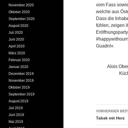
vom Fass sowie
November 2020
welche aus Öste
Oktober 2020
Dass die Inhab
September 2020
fühlen, zeigen i
August 2020
Eröffnungsparty
Juli 2020
#happywithourn
Juni 2020
Guadn!«
April 2020
März 2020
Februar 2020
Alois Ober
Januar 2020
Küch
Dezember 2019
November 2019
Oktober 2019
September 2019
August 2019
Beitrags
Juli 2019
VORHERIGER BEI
Juni 2019
Tabak mit Herz
Mai 2019