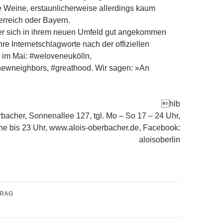
 Weine, erstaunlicherweise allerdings kaum
rreich oder Bayern.
er sich in ihrem neuen Umfeld gut angekommen
hre Internetschlagworte nach der offiziellen
 im Mai: #weloveneukölln,
ewneighbors, #greathood. Wir sagen: »An
hlb
bacher, Sonnenallee 127, tgl. Mo – So 17 – 24 Uhr,
e bis 23 Uhr, www.alois-oberbacher.de, Facebook:
aloisoberlin
navigation
TRAG