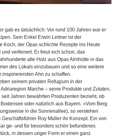
eller.
r gab es tatsächlich: Vor rund 100 Jahren war er
lpen. Sein Enkel Erwin Leitner ist der
he Koch, der Opas schlichte Rezepte ins Heute
 und verfeinert. Er freut sich schon, das
ahrhunderte alte Holz aus Opas Almhütte in das
mmer des Lokals einzubauen und so eine weitere
inspirierenden Ahn zu schaffen.
 neben seinem privaten Refugium in der
n Adriaregion Marche – seine Produkte und Zutaten,
on seit Jahren bewährten Produzenten bezieht, ob
m Bodensee oder natürlich aus Bayern. »Vom Berg
hungsweise in die Sonnenallee), so verstehen
n Geschäftsführer Roy Müller ihr Konzept. Ein von
Isar ge- und für besonders schön befundenes
ck, in dessen uriger Form er einen ganz