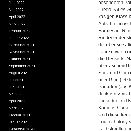
besonderen Baum
Juni 2022
Credo »Alles G
Mai 2022
käsigen Klassik
April 2022
Aufschnittmasch
März 2022
Parmesan, Rind
Februar 2022
Rinderlendenste
Januar 2022
der ebenso saf
Dezember 2021
Landschwein mit
November 2021
die Desserts: N
Oktober 2021
überraschend l
September 2021
Stolz und Clou 
August 2021
oder Rind (letzt
Juli 2021
Panaden (aus We
Juni 2021
dunklem Vinsch
Mai 2021
Dinkelbrot mit 
April 2021
Kartoffel-Gurke
März 2021
sind diese frei
Februar 2021
Fruchtchutney s
Januar 2021
Lachsforelle un
Dezember 2020