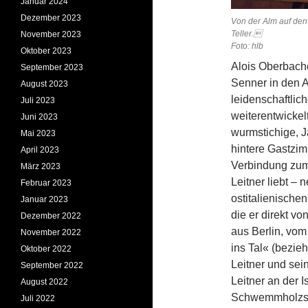
Januar 2024
Dezember 2023
Von der Alm auf den
T
November 2023
Foto: hlb
Oktober 2023
Alois Oberbache
September 2023
Senner in den A
August 2023
leidenschaftlic
Juli 2023
weiterentwickelt
Juni 2023
wurmstichige, J
Mai 2023
hintere Gastzi
April 2023
Verbindung zum 
März 2023
Leitner liebt –
Februar 2023
ostitalienische
Januar 2023
die er direkt v
Dezember 2022
aus Berlin, vo
November 2022
ins Tal« (bezie
Oktober 2022
Leitner und sei
September 2022
Leitner an der 
August 2022
Schwemmholzstü
Juli 2022