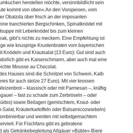
kuchen herstellen möchte, versinnbildlicht sein
ute kommt von oben«.
An den Vorspeisen, vom
er Obatzda über frisch an der imposanten
ine tranchierten Bergschinken, Spinatknödel mit
suppe mit Leberknödel bis zum kleinen
ak, gibt’s nichts zu meckern. Eine Empfehlung ist
tige wie knusprige Krustenbraten vom bayerischen
 Knödeln und Krautsalat (13 Euro): Gut sind auch
atürlich gibt es Kaiserschmarrn, aber auch mal eine
eichte Mousse au Chocolat.
des Hauses sind die Schnitzel von Schwein, Kalb
eres für auch stolze 27 Euro). Mit vier krossen
izenbrot – klassisch oder mit Parmesan –, kräftig
gauer – fast zu schade zum Zerbröseln – oder
Kürbis) sowie Beilagen (gemischtem, Kraut- oder
n-Salat, Kräuterkartoffeln oder Balsamicozwiebeln)
 kombinierbar und werden mit selbstgemachtem
erviert. Für Fischfans gibt es gebratene
d als Getränkebegleitung Allgäuer »Büble«-Biere