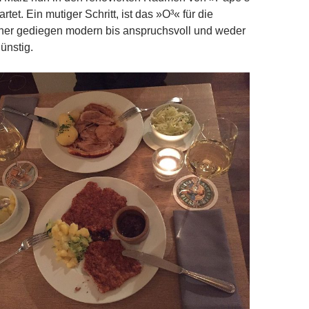
tet. Ein mutiger Schritt, ist das »O³« für die
er gediegen modern bis anspruchsvoll und weder
ünstig.