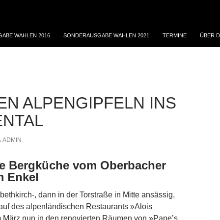
ABE WAHLEN 2016
SONDERAUSGABE WAHLEN 2021
TERMINE
ÜBER D
EN ALPENGIPFELN INS
NTAL
ADMIN
rte Bergküche vom Oberbacher
m Enkel
abeth­kirch-, dann in der Torstraße in Mitte ansässig,
Anlauf des alpenländischen Restaurants »Alois
 März nun in den renovierten Räumen von »Pape’s