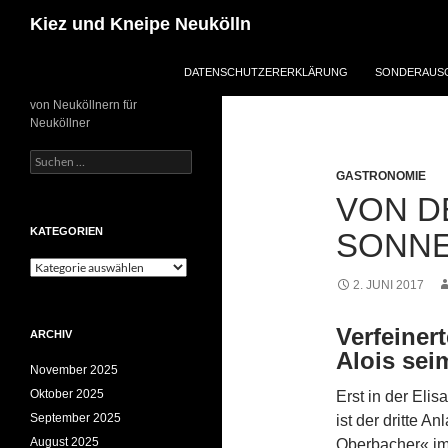
Zum
Suchen
Kiez und Kneipe Neukölln
Inhalt
springen
DATENSCHUTZERERKLÄRUNG
SONDERAUSG
von Neuköllnern für
Neuköllner
Suchen
nach:
GASTRONOMIE
VON D
KATEGORIEN
SONNE
Kategorien
2. JUNI 2017
Verfeine
ARCHIV
Alois sei
November 2025
Oktober 2025
Erst in der Elis
September 2025
ist der dritte 
August 2025
Oberbacher« im