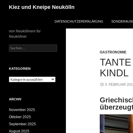
Zum
Suchen
Kiez und Kneipe Neukölln
Inhalt
springen
DATENSCHUTZERERKLÄRUNG
SONDERAUSG
von Neuköllnern für
Neuköllner
Suchen
nach:
GASTRONOMIE
TANTE
KATEGORIEN
KINDL
Kategorien
3. FEBRUAR 20
Griechisc
ARCHIV
überzeugt
November 2025
Oktober 2025
September 2025
August 2025