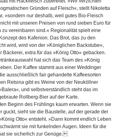
att mit Hackfleisch zubereitet. »Wir verzichten
dogmatischen Gründen auf Fleisch«, stellt Nikoletta
, »sondern nur deshalb, weil gutes Bio-Fleisch
nicht mit unseren Preisen von rund sieben Euro für
 zu vereinbaren sind.« Regionalität spielt eine
Konzept des Kafenion. Das Brot, das zu den
cht wird, wird von der »Königlichen Backstube«,
r Bäckerei, extra für das »König Otto« gebacken.
etränkeauswahl hat sich das Team des »König
eben. Der Kaffee stammt aus einer Weddinger
die ausschließlich fair gehandelte Kaffeesorten
ben Retsina gibt es Weine von der Neuköllner
alera«, und selbstverständlich steht das im
ebraute Rollberg-Bier auf der Karte.
 den Beginn des Frühlings kaum erwarten. Wenn sie
 guckt, sieht sie die Baustelle, auf der gerade der
 »König Otto« entsteht. »Dann kommt endlich Leben
 schwärmt sie mit funkelnden Augen. Ideen für die
at sie sicherlich zur Genüge.