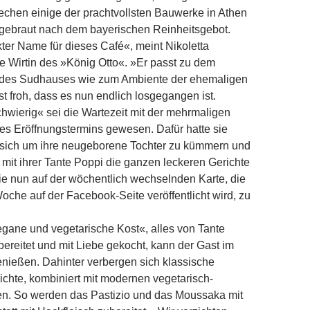
echen einige der prachtvollsten Bauwerke in Athen
 gebraut nach dem bayerischen Reinheitsgebot.
kter Name für dieses Café«, meint Nikoletta
 Wirtin des »König Otto«. »Er passt zu dem
des Sudhauses wie zum Ambiente der ehemaligen
st froh, dass es nun endlich losgegangen ist.
wierig« sei die Wartezeit mit der mehrmaligen
es Eröffnungstermins gewesen. Dafür hatte sie
 sich um ihre neugeborene Tochter zu kümmern und
it ihrer Tante Poppi die ganzen leckeren Gerichte
ie nun auf der wöchentlich wechselnden Karte, die
oche auf der Facebook-Seite veröffentlicht wird, zu
gane und vegetarische Kost«, alles von Tante
bereitet und mit Liebe gekocht, kann der Gast im
nießen. Dahinter verbergen sich klassische
ichte, kombiniert mit modernen vegetarisch-
en. So werden das Pastizio und das Moussaka mit