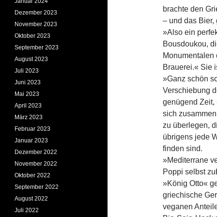
Januar 2024
brachte den Gri
Dezember 2023
– und das Bier,
November 2023
»Also ein perfe
Oktober 2023
Bousdoukou, die
September 2023
Monumentalen 
August 2023
Brauerei.« Sie i
Juli 2023
»Ganz schön sch
Juni 2023
Verschiebung d
Mai 2023
genügend Zeit,
April 2023
sich zusammen m
März 2023
zu überlegen, d
Februar 2023
übrigens jede W
Januar 2023
finden sind.
Dezember 2022
»Mediterrane ve
November 2022
Poppi selbst zu
Oktober 2022
»König Otto« ge
September 2022
griechische Ger
August 2022
veganen Anteil
Juli 2022