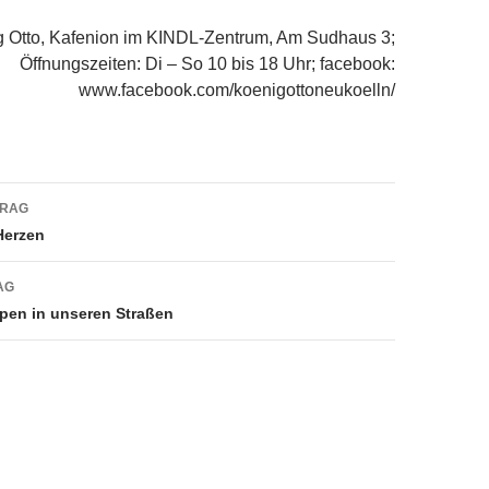
g Otto, Kafenion im KINDL-Zentrum, Am Sudhaus 3;
Öffnungszeiten: Di – So 10 bis 18 Uhr; facebook:
www.facebook.com/koenigottoneukoelln/
navigation
TRAG
Herzen
AG
ipen in unseren Straßen