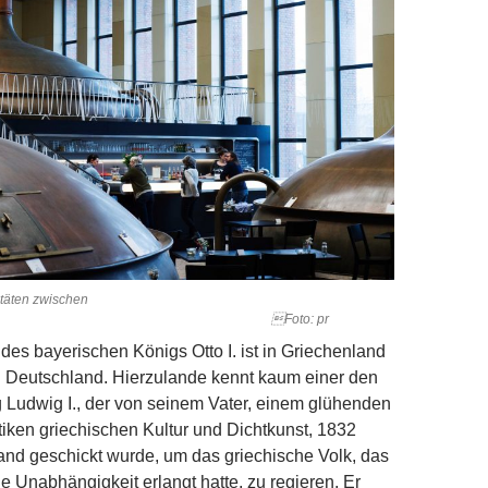
itäten zwischen
annen. Foto: pr
des bay­erischen Königs Otto I. ist in Griechenland
n Deutschland. Hierzulande kennt kaum einer den
 Ludwig I., der von seinem Vater, einem glühenden
tiken griechischen Kultur und Dichtkunst, 1832
nd geschickt wurde, um das griechische Volk, das
ne Unabhängigkeit erlangt hatte, zu regieren. Er