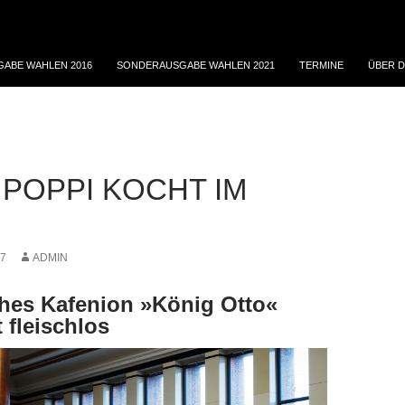
ABE WAHLEN 2016
SONDERAUSGABE WAHLEN 2021
TERMINE
ÜBER D
 POPPI KOCHT IM
17
ADMIN
hes Kafenion »König Otto«
 fleischlos