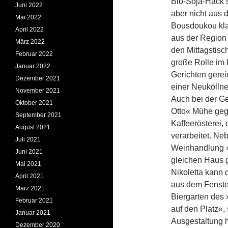
Bio-Soja-Hack st
Juni 2022
aber nicht aus 
Mai 2022
Bousdoukou klar
April 2022
aus der Region 
März 2022
den Mittagstisch
Februar 2022
große Rolle im 
Januar 2022
Gerichten gerei
Dezember 2021
einer Neuköllne
November 2021
Auch bei der G
Oktober 2021
Otto« Mühe geg
September 2021
Kaffeerösterei, 
August 2021
verarbeitet. Ne
Juli 2021
Weinhandlung »B
Juni 2021
gleichen Haus g
Mai 2021
Nikoletta kann
April 2021
aus dem Fenster
März 2021
Biergarten des
Februar 2021
auf den Platz«,
Januar 2021
Ausgestaltung h
Dezember 2020