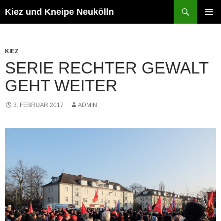
Zum
Suchen
Kiez und Kneipe Neukölln
Inhalt
PRIMÄR
springen
MENÜ
KIEZ
SERIE RECHTER GEWALT
GEHT WEITER
3. FEBRUAR 2017
ADMIN