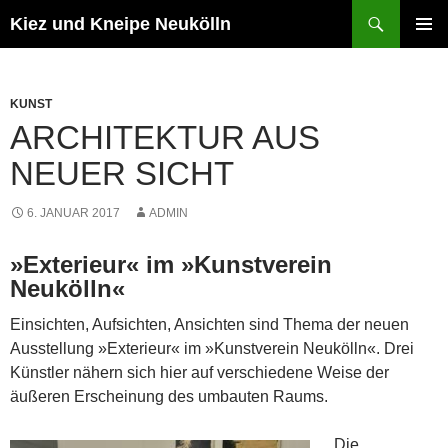
Zum
Suchen
Kiez und Kneipe Neukölln
Inhalt
PRIMÄR
springen
MENÜ
KUNST
ARCHITEKTUR AUS
NEUER SICHT
6. JANUAR 2017
ADMIN
»Exterieur« im »Kunstverein
Neukölln«
Einsichten, Aufsichten, Ansichten sind Thema der neuen
Ausstellung »Exterieur« im »Kunstverein Neukölln«. Drei
Künstler nähern sich hier auf verschiedene Weise der
äußeren Erscheinung des umbauten Raums.
Die