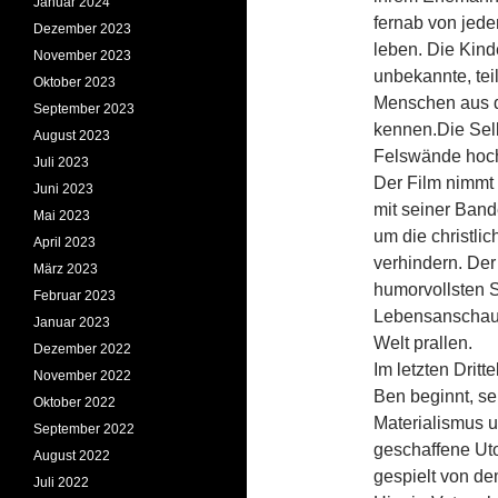
Januar 2024
fernab von jede
Dezember 2023
leben. Die Kind
November 2023
unbekannte, tei
Oktober 2023
Menschen aus de
September 2023
kennen.
Die Sel
August 2023
Felswände hoch
Juli 2023
Der Film nimmt 
Juni 2023
mit seiner Band
Mai 2023
um die christli
April 2023
verhindern. Der
März 2023
humorvollsten S
Februar 2023
Lebensanschauu
Januar 2023
Welt prallen.
Dezember 2022
Im letzten Dritt
November 2022
Ben beginnt, se
Oktober 2022
Materialismus u
September 2022
geschaffene Uto
August 2022
gespielt von de
Juli 2022