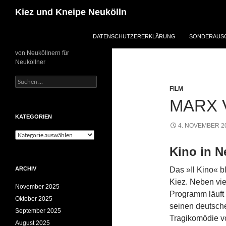
Zum
Suchen
Kiez und Kneipe Neukölln
Inhalt
springen
DATENSCHUTZERERKLÄRUNG
SONDERAUSG
von Neuköllnern für
Neuköllner
Suchen
nach:
FILM
MARX 
KATEGORIEN
4. NOVEMBER 2
Kategorien
Kino in N
ARCHIV
Das »Il Kino« b
Kiez. Neben v
November 2025
Programm läuft 
Oktober 2025
seinen deutsche
September 2025
Tragikomödie v
August 2025