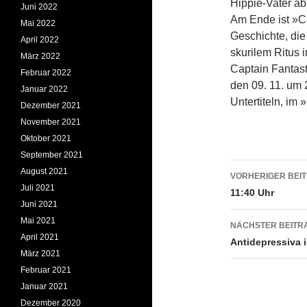
Hippie-Vater ab
Juni 2022
Am Ende ist »Ca
Mai 2022
Geschichte, die
April 2022
skurilem Ritus
März 2022
Captain Fantast
Februar 2022
den 09. 11. um 
Januar 2022
Untertiteln, im
Dezember 2021
November 2021
Oktober 2021
September 2021
Beitrags
August 2021
VORHERIGER BEI
Juli 2021
11:40 Uhr
Juni 2021
Mai 2021
NÄCHSTER BEITR
April 2021
Antidepressiva 
März 2021
Februar 2021
Januar 2021
Dezember 2020