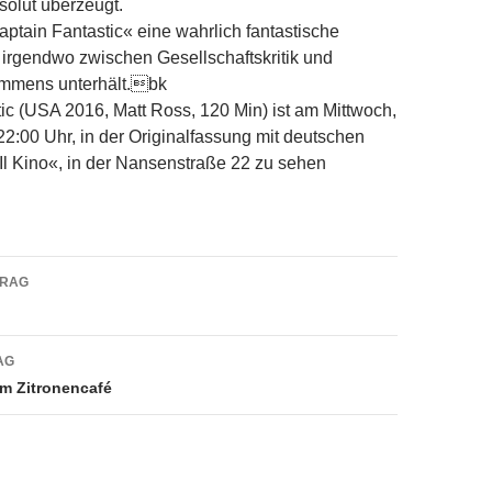
solut überzeugt.
ptain Fantastic« eine wahrlich fantastische
 irgendwo zwischen Gesellschaftskritik und
 immens unterhält.bk
ic (USA 2016, Matt Ross, 120 Min) ist am Mittwoch,
22:00 Uhr, in der Originalfassung mit deutschen
 »Il Kino«, in der Nansenstraße 22 zu sehen
navigation
TRAG
AG
im Zitronencafé