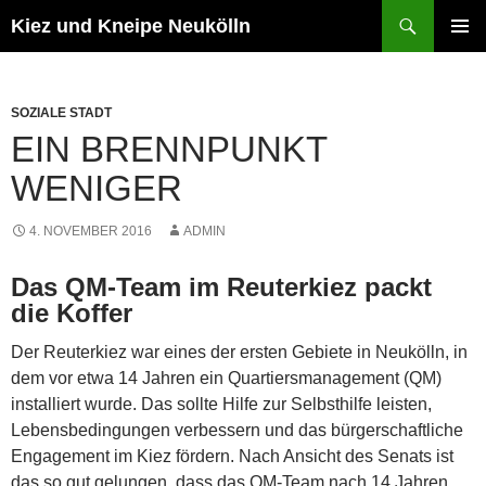
Zum
Suchen
Kiez und Kneipe Neukölln
Inhalt
PRIMÄR
springen
MENÜ
SOZIALE STADT
EIN BRENNPUNKT
WENIGER
4. NOVEMBER 2016
ADMIN
Das QM-Team im Reuterkiez packt
die Koffer
Der Reuterkiez war eines der ersten Gebiete in Neukölln, in
dem vor etwa 14 Jahren ein Quartiersmanagement (QM)
installiert wurde. Das sollte Hilfe zur Selbsthilfe leisten,
Lebensbedingungen verbessern und das bürgerschaftliche
Engagement im Kiez fördern. Nach Ansicht des Senats ist
das so gut gelungen, dass das QM-Team nach 14 Jahren