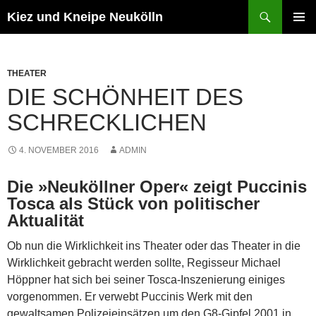
Zum
Suchen
Kiez und Kneipe Neukölln
Inhalt
PRIMÄR
springen
MENÜ
THEATER
DIE SCHÖNHEIT DES
SCHRECKLICHEN
4. NOVEMBER 2016
ADMIN
Die »Neuköllner Oper« zeigt Puccinis
Tosca als Stück von politischer
Aktualität
Ob nun die Wirklichkeit ins Theater oder das Theater in die
Wirklichkeit gebracht werden sollte, Regisseur Michael
Höppner hat sich bei seiner Tosca-Inszenierung einiges
vorgenommen. Er verwebt Puccinis Werk mit den
gewaltsamen Polizeieinsätzen um den G8-Gipfel 2001 in