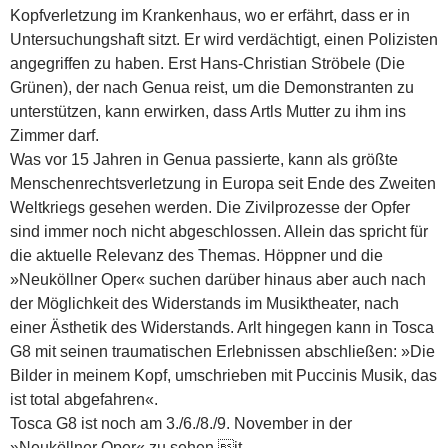
Kopfverletzung im Krankenhaus, wo er erfährt, dass er in
Untersuchungshaft sitzt. Er wird verdächtigt, einen Polizisten
angegriffen zu haben. Erst Hans-Christian Ströbele (Die
Grünen), der nach Genua reist, um die Demonstranten zu
unterstützen, kann erwirken, dass Artls Mutter zu ihm ins
Zimmer darf.
Was vor 15 Jahren in Genua passierte, kann als größte
Menschenrechtsverletzung in Europa seit Ende des Zweiten
Weltkriegs gesehen werden. Die Zivilprozesse der Opfer
sind immer noch nicht abgeschlossen. Allein das spricht für
die aktuelle Relevanz des Themas. Höppner und die
»Neuköllner Oper« suchen darüber hinaus aber auch nach
der Möglichkeit des Widerstands im Musiktheater, nach
einer Ästhetik des Widerstands. Arlt hingegen kann in Tosca
G8 mit seinen traumatischen Erlebnissen abschließen: »Die
Bilder in meinem Kopf, umschrieben mit Puccinis Musik, das
ist total abgefahren«.
Tosca G8 ist noch am 3./6./8./9. November in der
»Neuköllner Oper« zu sehen.jt