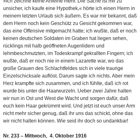
»Ich zeichne keine Anleihe mehr. Die Sache ist mir zu
unsicher, ich kaufe eine Hypothek,« hörte ich einen Herrn in
meinem letzten Urlaub sich äußern. Es war mir bekannt, daß
dem Herrn noch kein Geschütz zu Gesicht gekommen war,
das eine Offensive mitgemacht hatte; ich wußte, daß er noch
keinen deutschen Soldaten im Graben hat liegen sehen,
rücklings mit halb geöffneten Augenlidern und
lehmbeschmutzten, im Todeskrampf gekrallten Fingern; ich
wußte, daß er noch nie in einem Lazarette war, wo das
große Grauen des Schlachtfeldes sich in viele traurige
Einzelschicksale auflöst. Darum sagte ich nichts. Aber mein
Herz krampfte sich zusammen, und ich fühlte, daß ich rot
wurde bis unter die Haarwurzeln. Ueber zwei Jahre halten
wir nun in Ost und West die Wacht und sorgen dafür, daß
euch kein Haar gekrümmt wird. Und jetzt ist euch unser Arm
nicht mehr sicher genug, daß ihr uns das schickt, ohne das
wir nicht halten können. Wie seid ihr doch so undankbar!
Nr. 233 – Mittwoch, 4. Oktober 1916