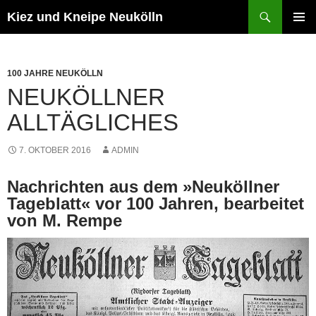
Zum
Suchen
Kiez und Kneipe Neukölln
Inhalt
PRIMÄR
springen
MENÜ
100 JAHRE NEUKÖLLN
NEUKÖLLNER
ALLTÄGLICHES
7. OKTOBER 2016
ADMIN
Nachrichten aus dem »Neuköllner
Tageblatt« vor 100 Jahren, bearbeitet
von M. Rempe