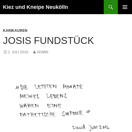
Zum
Suchen
Kiez und Kneipe Neukölln
Inhalt
PRIMÄR
springen
MENÜ
KARIKAUREN
JOSIS FUNDSTÜCK
1. JULI 2016
ADMIN