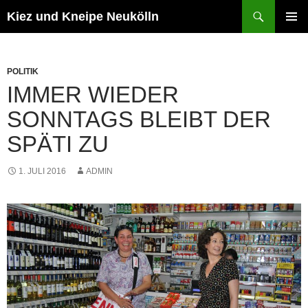
Zum
Suchen
Kiez und Kneipe Neukölln
Inhalt
PRIMÄR
springen
MENÜ
POLITIK
IMMER WIEDER
SONNTAGS BLEIBT DER
SPÄTI ZU
1. JULI 2016
ADMIN