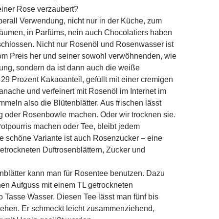
iner Rose verzaubert?
erall Verwendung, nicht nur in der Küche, zum
äumen, in Parfüms, nein auch Chocolatiers haben
schlossen. Nicht nur Rosenöl und Rosenwasser ist
vom Preis her und seiner sowohl verwöhnenden, wie
ung, sondern da ist dann auch die weiße
29 Prozent Kakaoanteil, gefüllt mit einer cremigen
ache und verfeinert mit Rosenöl im Internet im
mmeln also die Blütenblätter. Aus frischen lässt
g oder Rosenbowle machen. Oder wir trocknen sie.
otpourris machen oder Tee, bleibt jedem
e schöne Variante ist auch Rosenzucker – eine
trockneten Duft­rosenblättern, Zucker und
nblätter kann man für Rosentee benutzen. Dazu
nen Aufguss mit einem TL getrockneten
 Tasse Wasser. Diesen Tee lässt man fünf bis
iehen. Er schmeckt leicht zusammenziehend,