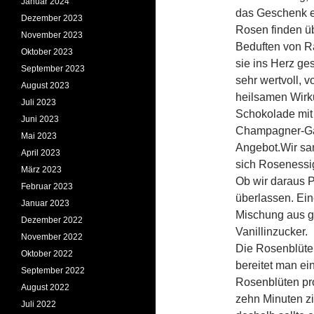
Januar 2024
das Geschenk e
Dezember 2023
Rosen finden üb
November 2023
Beduften von R
Oktober 2023
sie ins Herz ge
September 2023
sehr wertvoll, 
August 2023
heilsamen Wirk
Juli 2023
Schokolade mit 
Juni 2023
Champagner-Gan
Mai 2023
Angebot.
Wir sa
April 2023
sich Rosenessi
März 2023
Ob wir daraus P
Februar 2023
überlassen. Ein
Januar 2023
Mischung aus ge
Dezember 2022
Vanillinzucker.
November 2022
Die Rosenblüte
Oktober 2022
bereitet man ei
September 2022
Rosenblüten pro
August 2022
zehn Minuten z
Juli 2022