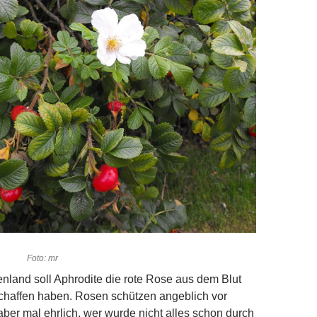
ckenrose.
: mr
enland soll Aphrodite die rote Rose aus dem Blut
chaffen haben. Rosen schützen angeblich vor
ber mal ehrlich, wer wurde nicht alles schon durch