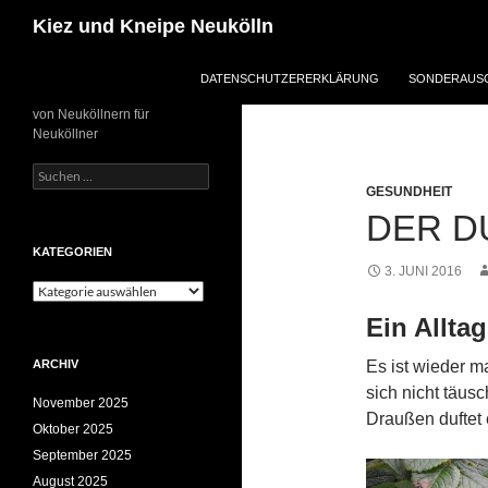
Zum
Suchen
Kiez und Kneipe Neukölln
Inhalt
springen
DATENSCHUTZERERKLÄRUNG
SONDERAUSG
von Neuköllnern für
Neuköllner
Suchen
nach:
GESUNDHEIT
DER D
KATEGORIEN
3. JUNI 2016
Kategorien
Ein Allta
ARCHIV
Es ist wieder ma
sich nicht täus
November 2025
Draußen duftet 
Oktober 2025
September 2025
August 2025