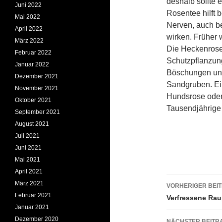
deshalb sollte 
Juni 2022
Rosentee hilft 
Mai 2022
Nerven, auch be
April 2022
wirken. Früher
März 2022
Die Heckenrose 
Februar 2022
Schutzpflanzun
Januar 2022
Böschungen un
Dezember 2021
Sandgruben. Ei
November 2021
Hundsrose oder
Oktober 2021
Tausendjährige
September 2021
August 2021
Juli 2021
Juni 2021
Mai 2021
April 2021
Beitrags
März 2021
VORHERIGER BEI
Februar 2021
Verfressene Ra
Januar 2021
Dezember 2020
NÄCHSTER BEITR