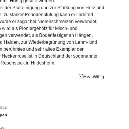
er mit Honig gesüßt werden.
bei der Blutreinigung und zur Stärkung von Herz und
i zu starker Periodenblutung kann er lindernd
 wurde er sogar bei Nierenschmerzen verwendet.
wird als Pioniergehölz für Misch- und
gen verwendet, als Bodenfestiger an Hängen,
d Halden, zur Wiederbegrünung von Lehm- und
n berühmtes und sehr altes Exemplar der
 Heckenrose ist in Deutschland der sogenannte
 Rosenstock in Hildesheim.
Eva Willig
navigation
TRAG
upen
AG